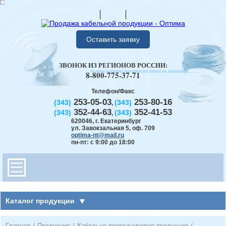
Оставить заявку
ЗВОНОК ИЗ РЕГИОНОВ РОССИИ:
8-800-775-37-71
Телефон/Факс
253-05-03
253-80-16
(343)
(343)
,
352-44-63
352-41-53
(343)
(343)
,
620046
,
г. Екатеринбург
ул. Завокзальная 5, оф. 709
optima-nt@mail.ru
пн-пт: с 9:00 до 18:00
Каталог продукции
Главная
/
Продукция
/
Кабельно-проводниковая продукция
/