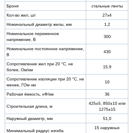
Броня
стальные ленты
Кол-во жил, шт
27х4
Номинальный диаметр жилы, мм
1,2
Номинальное переменное
300
напряжение, В
Номинальное постоянное напряжение,
430
В
Сопротивление жил при 20 °С, не
15,9
более, Ом/км
Сопротивление изоляции при 20 °С, не
10
менее, ГОм·км
Рабочая ёмкость, нФ/км
36
425±5; 850±10 или
Строительная длина, м
1275±15
Наружный диаметр, мм
51,0
15 наружных
Минимальный радиус изгиба