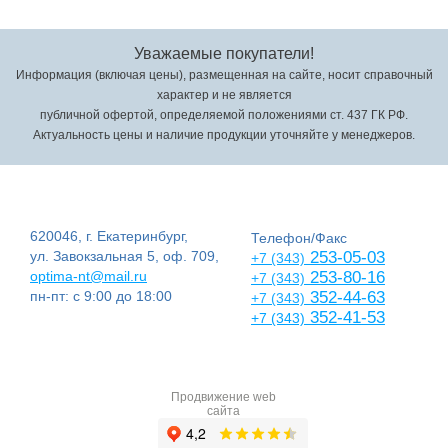
Уважаемые покупатели!
Информация (включая цены), размещенная на сайте, носит справочный
характер и не является
публичной офертой, определяемой положениями ст. 437 ГК РФ.
Актуальность цены и наличие продукции уточняйте у менеджеров.
620046, г. Екатеринбург,
Телефон/Факс
ул. Завокзальная 5, оф. 709,
253-05-03
+7 (343)
optima-nt@mail.ru
253-80-16
+7 (343)
пн-пт: с 9:00 до 18:00
352-44-63
+7 (343)
352-41-53
+7 (343)
Продвижение web
сайта