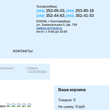
Телефон/Факс
253-05-03
253-80-16
(343)
(343)
,
352-44-63
352-41-53
(343)
(343)
,
620046
,
г. Екатеринбург
ул. Завокзальная 5, оф. 709
optima-nt@mail.ru
пн-пт: с 9:00 до 18:00
КОНТАКТЫ
овочный (
/
Кабель
СБЗПЭБбШп
Ваша корзина
0
Товаров:
вара
0 руб.
На сумму: