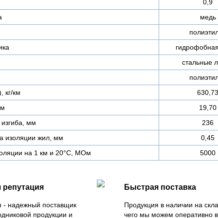
0,9
а
медь
полиэти
ика
гидрофобная
стальные 
полиэти
, кг/км
630,7
мм
19,70
изгиба, мм
236
 изоляции жил, мм
0,45
оляции на 1 км и 20°С, МОм
5000
 репутация
Быстрая поставка
 - надежный поставщик
Продукция в наличии на скла
одниковой продукции и
чего мы можем оперативно 