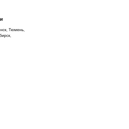
ии
инск, Тюмень,
бирск,