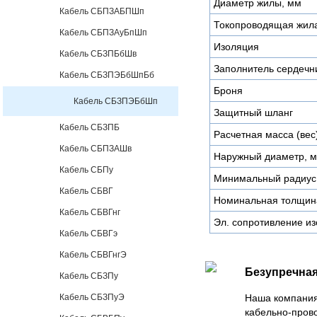
Диаметр жилы, мм
Кабель СБПЗАБПШп
Токопроводящая жил
Кабель СБПЗАуБпШп
Изоляция
Кабель СБЗПБбШв
Заполнитель сердечн
Кабель СБЗПЭБбШпБб
Броня
Кабель СБЗПЭБбШп
Защитный шланг
Кабель СБЗПБ
Расчетная масса (вес)
Кабель СБПЗАШв
Наружный диаметр, 
Кабель СБПу
Минимальный радиус 
Кабель СБВГ
Номинальная толщина
Кабель СБВГнг
Эл. сопротивление из
Кабель СБВГэ
Кабель СБВГнгЭ
Безупречная
Кабель СБЗПу
Кабель СБЗПуЭ
Наша компания
кабельно-пров