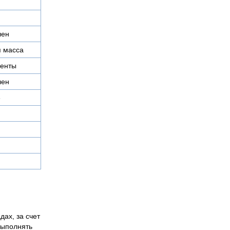
лен
 масса
ленты
лен
3
дах, за счет
выполнять