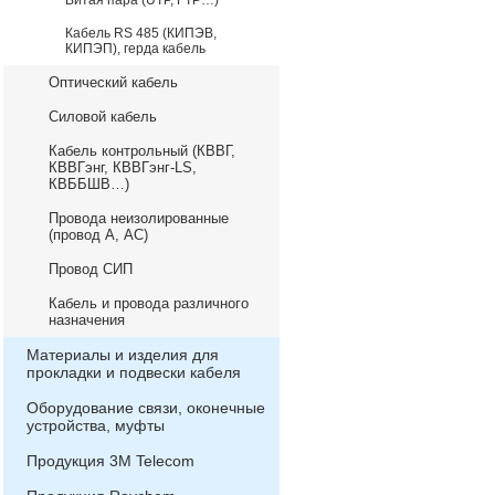
Витая пара (UTP, FTP…)
Кабель RS 485 (КИПЭВ,
КИПЭП), герда кабель
Оптический кабель
Силовой кабель
Кабель контрольный (КВВГ,
КВВГэнг, КВВГэнг-LS,
КВББШВ…)
Провода неизолированные
(провод А, АС)
Провод СИП
Кабель и провода различного
назначения
Материалы и изделия для
прокладки и подвески кабеля
Оборудование связи, оконечные
устройства, муфты
Продукция 3М Telecom