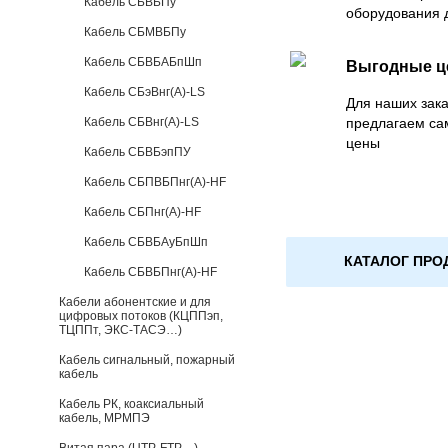
Кабель СБВБПу
оборудования 
Кабель СБМВБПу
Кабель СБВБАБпШп
Выгодные 
Кабель СБэВнг(А)-LS
Для наших зака
Кабель СБВнг(А)-LS
предлагаем са
цены
Кабель СБВБэпПУ
Кабель СБПВБПнг(А)-HF
Кабель СБПнг(А)-HF
Кабель СБВБАуБпШп
КАТАЛОГ ПРО
Кабель СБВБПнг(А)-HF
Кабели абонентские и для
цифровых потоков (КЦППэп,
ТЦППт, ЭКС-ТАСЭ…)
Кабель сигнальный, пожарный
кабель
Кабель РК, коаксиальный
кабель, МРМПЭ