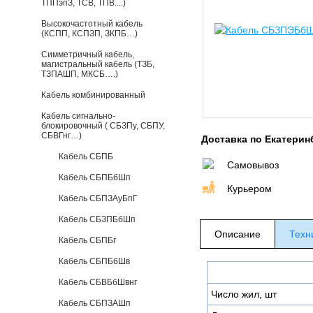
ТППэпЗ, ТСВ, ТПВ....)
Высокочастотный кабель
(КСПП, КСПЗП, ЗКПБ…)
Симметричный кабель,
магистральный кабель (ТЗБ,
ТЗПАШП, МКСБ….)
Кабель комбинированный
Кабель сигнально-
блокировочный ( СБЗПу, СБПУ,
СБВГнг…)
Доставка по Екатерин
Кабель СБПБ
Самовывоз
Кабель СБПБбШп
Курьером
Кабель СБПЗАуБпГ
Кабель СБЗПБбШп
Описание
Техн
Кабель СБПБг
Кабель СБПБбШв
Кабель СБВБбШвнг
Число жил, шт
Кабель СБПЗАШп