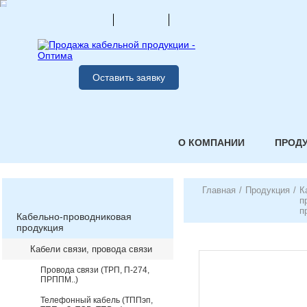
Оставить заявку
О КОМПАНИИ
ПРОД
Главная
/
Продукция
/
К
п
п
Кабельно-проводниковая
продукция
Кабели связи, провода связи
Провода связи (ТРП, П-274,
ПРППМ..)
Телефонный кабель (ТППэп,