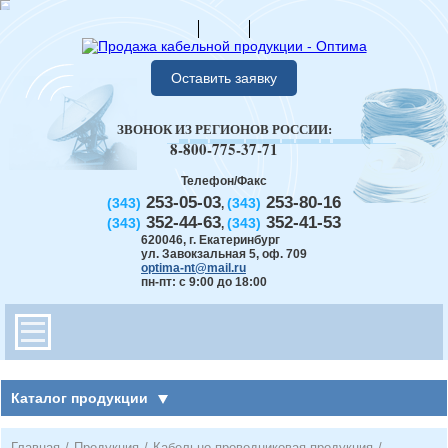
Оставить заявку
ЗВОНОК ИЗ РЕГИОНОВ РОССИИ:
8-800-775-37-71
Телефон/Факс
253-05-03
253-80-16
(343)
(343)
,
352-44-63
352-41-53
(343)
(343)
,
620046
,
г. Екатеринбург
ул. Завокзальная 5, оф. 709
optima-nt@mail.ru
пн-пт: с 9:00 до 18:00
Каталог продукции
Главная
/
Продукция
/
Кабельно-проводниковая продукция
/