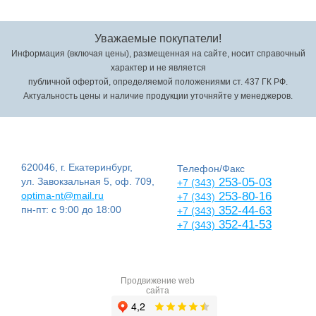
Уважаемые покупатели!
Информация (включая цены), размещенная на сайте, носит справочный
характер и не является
публичной офертой, определяемой положениями ст. 437 ГК РФ.
Актуальность цены и наличие продукции уточняйте у менеджеров.
620046, г. Екатеринбург,
Телефон/Факс
ул. Завокзальная 5, оф. 709,
253-05-03
+7 (343)
optima-nt@mail.ru
253-80-16
+7 (343)
пн-пт: с 9:00 до 18:00
352-44-63
+7 (343)
352-41-53
+7 (343)
Продвижение web
сайта