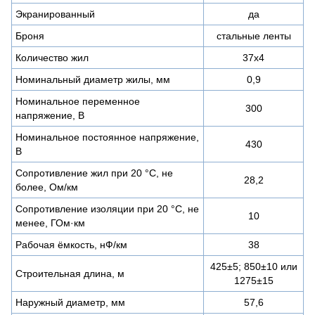
Экранированный
да
Броня
стальные ленты
Количество жил
37х4
Номинальный диаметр жилы, мм
0,9
Номинальное переменное
300
напряжение, В
Номинальное постоянное напряжение,
430
В
Сопротивление жил при 20 °С, не
28,2
более, Ом/км
Сопротивление изоляции при 20 °С, не
10
менее, ГОм·км
Рабочая ёмкость, нФ/км
38
425±5; 850±10 или
Строительная длина, м
1275±15
Наружный диаметр, мм
57,6