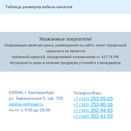
Таблица размеров кабель-каналов
Уважаемые покупатели!
Информация (включая цены), размещенная на сайте, носит справочный
характер и не является
публичной офертой, определяемой положениями ст. 437 ГК РФ.
Актуальность цены и наличие продукции уточняйте у менеджеров.
620046, г. Екатеринбург,
Телефон/Факс
ул. Завокзальная 5, оф. 709,
253-05-03
+7 (343)
optima-nt@mail.ru
253-80-16
+7 (343)
пн-пт: с 9:00 до 18:00
352-44-63
+7 (343)
352-41-53
+7 (343)