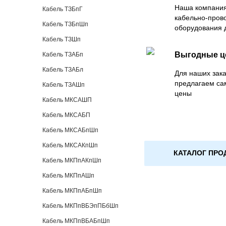
Наша компания
Кабель ТЗБпГ
кабельно-пров
Кабель ТЗБпШп
оборудования 
Кабель ТЗШп
Выгодные 
Кабель ТЗАБп
Кабель ТЗАБл
Для наших зака
предлагаем са
Кабель ТЗАШп
цены
Кабель МКСАШП
Кабель МКСАБП
Кабель МКСАБпШп
Кабель МКСАКпШп
КАТАЛОГ ПРО
Кабель МКПпАКпШп
Кабель МКПпАШп
Кабель МКПпАБпШп
Кабель МКПпВБЭпПБбШп
Кабель МКПпВБАБпШп