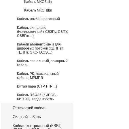
Кабель МКСБШп
Кабель МКСПШп
Кабель комбинированный
Кабель сигнально-
блокировочный ( СБЗПу, СБПУ,
СБВГнг…)
Кабели абонентские и для
цифровых потоков (КЦППэп,
ТЦППт, ЭКС-ТАСЭ…)
Кабель сигнальный, пожарный
кабель
Кабель РК, коаксиальный
кабель, МРМПЭ
Витая пара (UTP, FTP…)
Кабель RS 485 (КИПЭВ,
КИПЭП), герда кабель
Оптический кабель
Силовой кабель
Кабель контрольный (КВВГ,