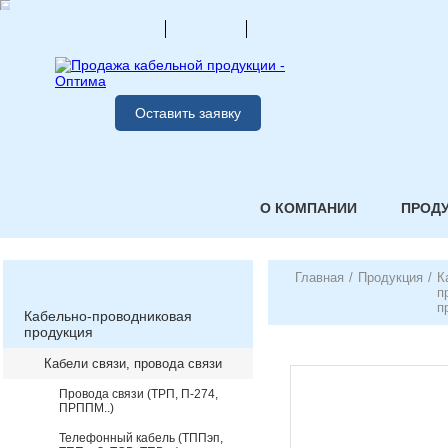
Оставить заявку
О КОМПАНИИ
ПРОД
Главная
/
Продукция
/
К
п
п
Кабельно-проводниковая
продукция
Кабели связи, провода связи
Провода связи (ТРП, П-274,
ПРППМ..)
Телефонный кабель (ТППэп,