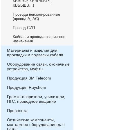
КВВГэнг, КВВГэнг-LS,
КВББШВ…)
Провода неизолированные
(провод А, АС)
Провод СИП
Кабель и провода различного
назначения
Материалы и изделия для
прокладки и подвески кабеля
Оборудование связи, оконечные
устройства, муфты
Продукция 3М Telecom
Продукция Raychem
Громкоговорители, усилители,
ПГС, проводное вещание
Проволока
Оптические компоненты,
монтажное оборудование для
ВОЛС