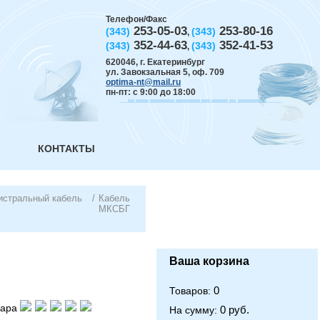
Телефон/Факс
253-05-03
253-80-16
(343)
(343)
,
352-44-63
352-41-53
(343)
(343)
,
620046
,
г. Екатеринбург
ул. Завокзальная 5, оф. 709
optima-nt@mail.ru
пн-пт: с 9:00 до 18:00
КОНТАКТЫ
истральный кабель
/
Кабель
МКСБГ
Ваша корзина
0
Товаров:
вара
0 руб.
На сумму: