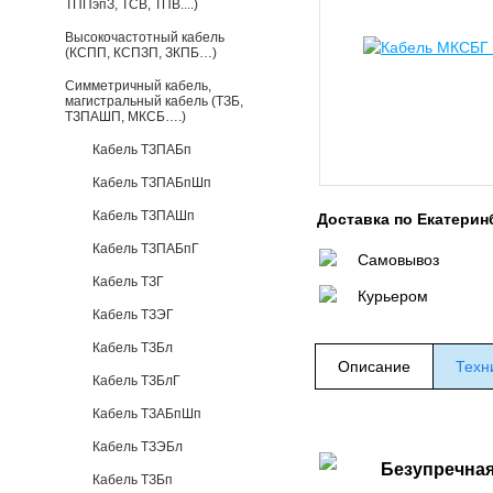
ТППэпЗ, ТСВ, ТПВ....)
Высокочастотный кабель
(КСПП, КСПЗП, ЗКПБ…)
Симметричный кабель,
магистральный кабель (ТЗБ,
ТЗПАШП, МКСБ….)
Кабель ТЗПАБп
Кабель ТЗПАБпШп
Кабель ТЗПАШп
Доставка по Екатерин
Кабель ТЗПАБпГ
Самовывоз
Кабель ТЗГ
Курьером
Кабель ТЗЭГ
Кабель ТЗБл
Описание
Техн
Кабель ТЗБлГ
Кабель ТЗАБпШп
Кабель ТЗЭБл
Безупречная
Кабель ТЗБп