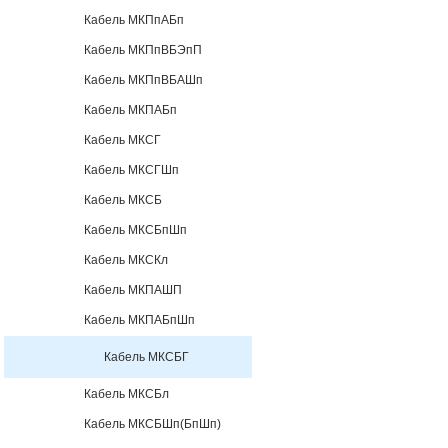
Кабель МКПпАБп
Кабель МКПпВБЭпП
Кабель МКПпВБАШп
Кабель МКПАБп
Кабель МКСГ
Кабель МКСГШп
Кабель МКСБ
Кабель МКСБпШп
Кабель МКСКл
Кабель МКПАШП
Кабель МКПАБпШп
Кабель МКСБГ
Кабель МКСБл
Кабель МКСБШп(БпШп)