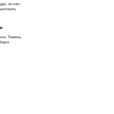
дах, за счет
выполнять
ии
инск, Тюмень,
бирск,