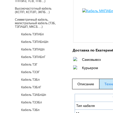
ТППэпЗ, ТСВ, ТПВ....)
Высокочастотный кабель
(КСПП, КСПЗП, ЗКПБ…)
Симметричный кабель,
магистральный кабель (ТЗБ,
ТЗПАШП, МКСБ….)
Кабель ТЗПАБп
Кабель ТЗПАБпШп
Кабель ТЗПАШп
Доставка по Екатерин
Кабель ТЗПАБпГ
Самовывоз
Кабель ТЗГ
Курьером
Кабель ТЗЭГ
Кабель ТЗБл
Описание
Техн
Кабель ТЗБлГ
Кабель ТЗАБпШп
Кабель ТЗЭБл
Тип кабеля
Кабель ТЗБп