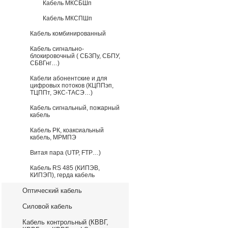
Кабель МКСБШп
Кабель МКСПШп
Кабель комбинированный
Кабель сигнально-
блокировочный ( СБЗПу, СБПУ,
СБВГнг…)
Кабели абонентские и для
цифровых потоков (КЦППэп,
ТЦППт, ЭКС-ТАСЭ…)
Кабель сигнальный, пожарный
кабель
Кабель РК, коаксиальный
кабель, МРМПЭ
Витая пара (UTP, FTP…)
Кабель RS 485 (КИПЭВ,
КИПЭП), герда кабель
Оптический кабель
Силовой кабель
Кабель контрольный (КВВГ,