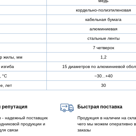
медь
кордельно-полиэтиленовая
кабельная бумага
алюминиевая
стальные ленты
7 четверок
р жилы, мм
1,2
изгиба
15 диаметров по алюминиевой обол
, °C
−30...+40
е, лет
30
 репутация
Быстрая поставка
 - надежный поставщик
Продукция в наличии на скла
одниковой продукции и
чего мы можем оперативно 
для связи
заказы