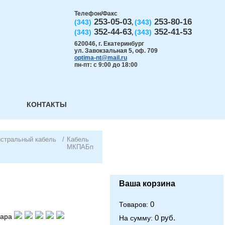
Телефон/Факс
253-05-03
253-80-16
(343)
(343)
,
352-44-63
352-41-53
(343)
(343)
,
620046
,
г. Екатеринбург
ул. Завокзальная 5, оф. 709
optima-nt@mail.ru
пн-пт: с 9:00 до 18:00
КОНТАКТЫ
истральный кабель
/
Кабель
МКПАБп
Ваша корзина
0
Товаров:
вара
0 руб.
На сумму: