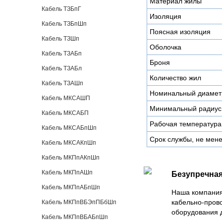
Материал жилы
Кабель ТЗБпГ
Изоляция
Кабель ТЗБпШп
Поясная изоляция
Кабель ТЗШп
Оболочка
Кабель ТЗАБп
Броня
Кабель ТЗАБл
Количество жил
Кабель ТЗАШп
Номинальный диамет
Кабель МКСАШП
Минимальный радиус 
Кабель МКСАБП
Рабочая температура
Кабель МКСАБпШп
Срок службы, не мене
Кабель МКСАКпШп
Кабель МКПпАКпШп
Кабель МКПпАШп
Безупречная
Кабель МКПпАБпШп
Наша компания
кабельно-пров
Кабель МКПпВБЭпПБбШп
оборудования 
Кабель МКПпВБАБпШп