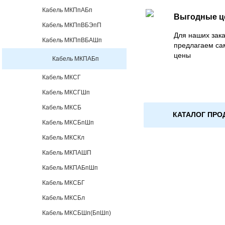
Кабель МКПпАБп
Выгодные 
Кабель МКПпВБЭпП
Для наших зака
Кабель МКПпВБАШп
предлагаем са
цены
Кабель МКПАБп
Кабель МКСГ
Кабель МКСГШп
Кабель МКСБ
КАТАЛОГ ПРО
Кабель МКСБпШп
Кабель МКСКл
Кабель МКПАШП
Кабель МКПАБпШп
Кабель МКСБГ
Кабель МКСБл
Кабель МКСБШп(БпШп)