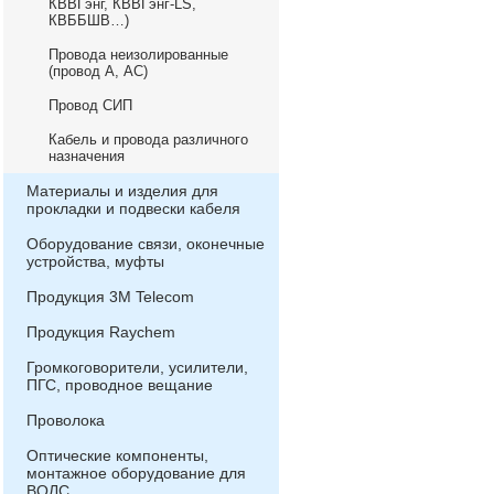
КВВГэнг, КВВГэнг-LS,
КВББШВ…)
Провода неизолированные
(провод А, АС)
Провод СИП
Кабель и провода различного
назначения
Материалы и изделия для
прокладки и подвески кабеля
Оборудование связи, оконечные
устройства, муфты
Продукция 3М Telecom
Продукция Raychem
Громкоговорители, усилители,
ПГС, проводное вещание
Проволока
Оптические компоненты,
монтажное оборудование для
ВОЛС