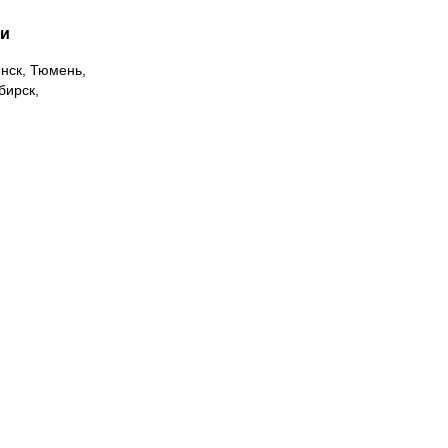
ии
инск, Тюмень,
бирск,