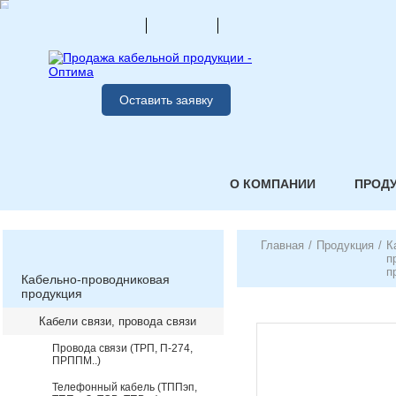
Оставить заявку
О КОМПАНИИ
ПРОД
Главная
/
Продукция
/
К
п
п
Кабельно-проводниковая
продукция
Кабели связи, провода связи
Провода связи (ТРП, П-274,
ПРППМ..)
Телефонный кабель (ТППэп,