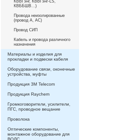
КВВГэнг, КВВГэнг-LS,
КВББШВ…)
Провода неизолированные
(провод А, АС)
Провод СИП
Кабель и провода различного
назначения
Материалы и изделия для
прокладки и подвески кабеля
Оборудование связи, оконечные
устройства, муфты
Продукция 3М Telecom
Продукция Raychem
Громкоговорители, усилители,
ПГС, проводное вещание
Проволока
Оптические компоненты,
монтажное оборудование для
ВОЛС