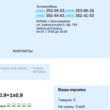
Телефон/Факс
253-05-03
253-80-16
(343)
(343)
,
352-44-63
352-41-53
(343)
(343)
,
620046
,
г. Екатеринбург
ул. Завокзальная 5, оф. 709
optima-nt@mail.ru
пн-пт: с 9:00 до 18:00
КОНТАКТЫ
истральный кабель
/
Кабель
МКПАБп
Ваша корзина
,9+1х0,9
0
Товаров:
вара
0 руб.
На сумму: