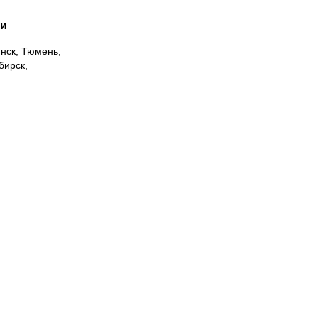
ии
инск, Тюмень,
бирск,