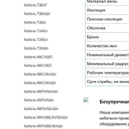
Материал жилы
Кабель ТЗБпГ
Изоляция
Кабель ТЗБпШп
Поясная изоляция
Кабель ТЗШп
Оболочка
Кабель ТЗАБп
Броня
Кабель ТЗАБл
Количество жил
Кабель ТЗАШп
Номинальный диамет
Кабель МКСАШП
Минимальный радиус 
Кабель МКСАБП
Рабочая температура
Кабель МКСАБпШп
Срок службы, не мене
Кабель МКСАКпШп
Кабель МКПпАКпШп
Кабель МКПпАШп
Безупречная
Кабель МКПпАБпШп
Наша компания
Кабель МКПпВБЭпПБбШп
кабельно-пров
оборудования 
Кабель МКПпВБАБпШп