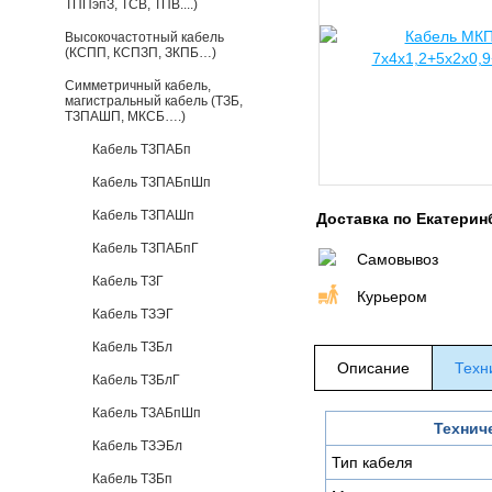
ТППэпЗ, ТСВ, ТПВ....)
Высокочастотный кабель
(КСПП, КСПЗП, ЗКПБ…)
Симметричный кабель,
магистральный кабель (ТЗБ,
ТЗПАШП, МКСБ….)
Кабель ТЗПАБп
Кабель ТЗПАБпШп
Кабель ТЗПАШп
Доставка по Екатерин
Кабель ТЗПАБпГ
Самовывоз
Кабель ТЗГ
Курьером
Кабель ТЗЭГ
Кабель ТЗБл
Описание
Техн
Кабель ТЗБлГ
Кабель ТЗАБпШп
Технич
Кабель ТЗЭБл
Тип кабеля
Кабель ТЗБп