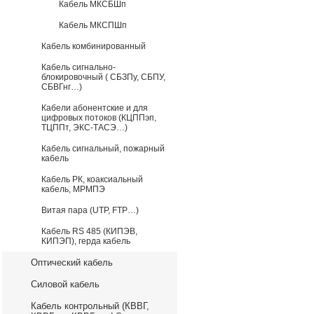
Кабель МКСБШп
Кабель МКСПШп
Кабель комбинированный
Кабель сигнально-
блокировочный ( СБЗПу, СБПУ,
СБВГнг…)
Кабели абонентские и для
цифровых потоков (КЦППэп,
ТЦППт, ЭКС-ТАСЭ…)
Кабель сигнальный, пожарный
кабель
Кабель РК, коаксиальный
кабель, МРМПЭ
Витая пара (UTP, FTP…)
Кабель RS 485 (КИПЭВ,
КИПЭП), герда кабель
Оптический кабель
Силовой кабель
Кабель контрольный (КВВГ,