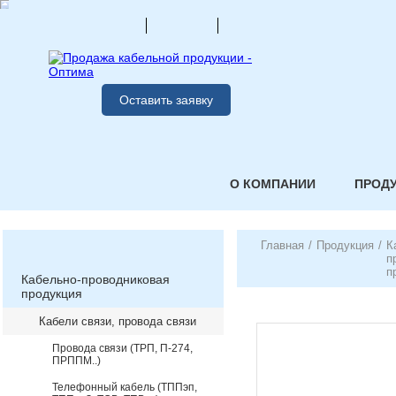
Оставить заявку
О КОМПАНИИ
ПРОД
Главная
/
Продукция
/
К
п
п
Кабельно-проводниковая
продукция
Кабели связи, провода связи
Провода связи (ТРП, П-274,
ПРППМ..)
Телефонный кабель (ТППэп,