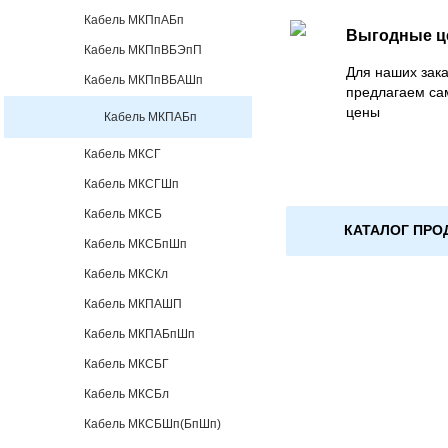
Кабель МКПпАБп
Выгодные 
Кабель МКПпВБЭпП
Для наших зака
Кабель МКПпВБАШп
предлагаем са
цены
Кабель МКПАБп
Кабель МКСГ
Кабель МКСГШп
Кабель МКСБ
КАТАЛОГ ПРО
Кабель МКСБпШп
Кабель МКСКл
Кабель МКПАШП
Кабель МКПАБпШп
Кабель МКСБГ
Кабель МКСБл
Кабель МКСБШп(БпШп)