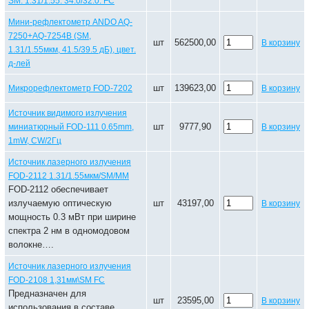
SM. 1.31/1.55. 34.0/32.0. FC
Мини-рефлектометр ANDO AQ-
7250+AQ-7254В (SM,
шт
562500,00
В корзину
1.31/1.55мкм, 41.5/39.5 дБ), цвет.
д-лей
шт
139623,00
Микрорефлектометр FOD-7202
В корзину
Источник видимого излучения
шт
9777,90
миниатюрный FOD-111 0.65mm,
В корзину
1mW, CW/2Гц
Источник лазерного излучения
FOD-2112 1.31/1.55мкм/SM/MM
FOD-2112 обеспечивает
излучаемую оптическую
шт
43197,00
В корзину
мощность 0.3 мВт при ширине
спектра 2 нм в одномодовом
волокне….
Источник лазерного излучения
FOD-2108 1,31мм\SM FC
Предназначен для
шт
23595,00
В корзину
использования в составе