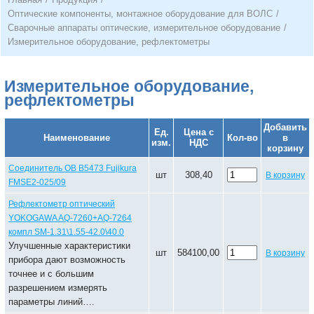
Оптические компоненты, монтажное оборудование для ВОЛС
/
Сварочные аппараты оптические, измерительное оборудование
/
Измерительное оборудование, рефлектометры
Измерительное оборудование,
рефлектометры
Добавить
Ед.
Цена с
Наименование
Кол-во
в
изм.
НДС
корзину
Соединитель ОВ B5473 Fujikura
шт
308,40
В корзину
FMSE2-025/09
Рефлектометр оптический
YOKOGAWA AQ-7260+AQ-7264
компл SM-1.31\1.55-42.0\40.0
Улучшенные характеристики
шт
584100,00
В корзину
прибора дают возможность
точнее и с большим
разрешением измерять
параметры линий….