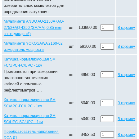
измерительных комплектов для
определения затухания…..
Мультиметр ANDO AQ-2150A+AQ-
шт
133980,00
2752+AQ-4250 (SM/MM, 0.85 мкм,
В корзину
светодиодный)
Мультиметр YOKOGAWA 2160-02
шт
69300,00
В корзину
измеритель мощности
Катушка нормализующая SM
FC/UPC-FC/UPC - 1км
Применяется при измерении
шт
4950,00
В корзину
волоконно-¬оптических
кабелей с помощью
рефлектометров…..
Катушка нормализующая SM
шт
5040,00
В корзину
SC/APC-FC/UPC - 1км
Катушка нормализующая SM
шт
5040,00
В корзину
SC/UPC-SC/UPC - 1км
Преобразователь напряжения
шт
8452,50
В корзину
DCA-01