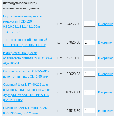
(немодулированного)
оптического излучения…..
Портативный измеритель
мощности FOD-1204
шт
24255,00
В корзину
0.85/0.98/1.31/1.48/1.55mm
-73...+7dBm
Тестер оптический, лазерный
шт
37026,00
В корзину
FOD-1203 C (1,31мкм. FC.LD)
Измеритель мощности
шт
42710,36
оптического сигнала YOKOGAWA
В корзину
AQ2160-01
Оптический тестер ОТ-2-5\ИИ с
шт
32629,08
В корзину
источ. оптич. изл. ОМ-1,55 мкм
Сменный блок МТР 9021S для
измерения одномодового ОВ на
шт
103506,00
В корзину
двух длинах волн 1310/1550 нм
(кМТР 9000А)
Сменный блок МТР 9031А ММ,
шт
94515,30
В корзину
850/1300 нм, 50/125мкм