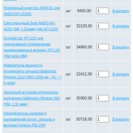
Приборный адаптер AQ9431 для
шт
9450,00
В корзину
ANDO AQ-2150A
Светодиодный блок ANDO AQ-
шт
32120,00
В корзину
4250 (SM, 1.31мкм) для AQ-2150
Устройство УП-125 для
оперативного подключения
шт
34960,00
В корзину
неоконцованных волокон УП-125
(SM либо MM)
Измеритель мощности
оптического сигнала Haktronics
шт
22412,00
В корзину
Photom 211А (850-1550 нм, -70 ~ +
5 дб/м)
Лазерный источник оптического
шт
30360,00
излучения Haktronics Photom 362
В корзину
(SМ, 1.31 мкм )
Определитель наличия и
шт
50718,00
направления оптич. сигнала в
В корзину
волокне Fujikura FID-20R