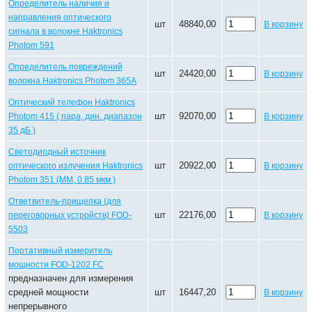
Определитель наличия и
направления оптического
шт
48840,00
В корзину
сигнала в волокне Haktronics
Photom 591
Определитель повреждений
шт
24420,00
В корзину
волокна Haktronics Photom 365А
Оптический телефон Haktronics
шт
92070,00
Photom 415 ( пара, дин. диапазон
В корзину
35 дБ )
Светодиодный источник
шт
20922,00
оптического излучения Haktronics
В корзину
Photom 351 (ММ, 0.85 мкм )
Ответвитель-прищепка (для
шт
22176,00
переговорных устройств) FOD-
В корзину
5503
Портативный измеритель
мощности FOD-1202 FC
предназначен для измерения
средней мощности
шт
16447,20
В корзину
непрерывного