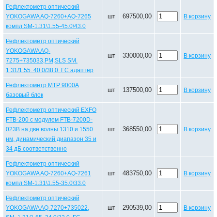
Рефлектометр оптический
шт
697500,00
YOKOGAWA AQ-7260+AQ-7265
В корзину
компл SM-1.31\1.55-45.0\43.0
Рефлектометр оптический
YOKOGAWA AQ-
шт
330000,00
В корзину
7275+735033,PM,SLS SM.
1.31/1.55. 40.0/38.0. FC адаптер
Рефлектометр МТР 9000А
шт
137500,00
В корзину
базовый блок
Рефлектометр оптический EXFO
FTB-200 с модулем FTB-7200D-
шт
368550,00
023B на две волны 1310 и 1550
В корзину
нм, динамический диапазон 35 и
34 дБ соответственно
Рефлектометр оптический
шт
483750,00
YOKOGAWA AQ-7260+AQ-7261
В корзину
компл SM-1.31\1.55-35,0\33,0
Рефлектометр оптический
шт
290539,00
YOKOGAWA AQ-7270+735022,
В корзину