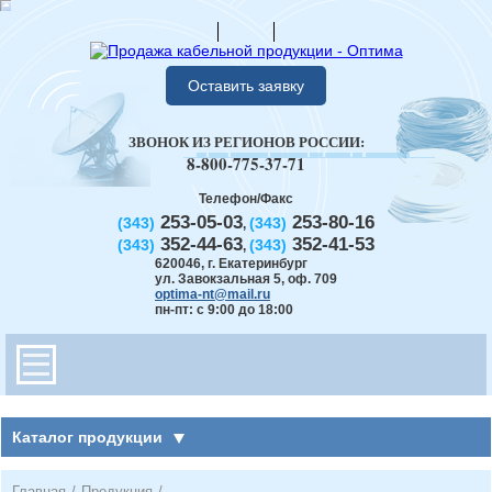
Оставить заявку
ЗВОНОК ИЗ РЕГИОНОВ РОССИИ:
8-800-775-37-71
Телефон/Факс
253-05-03
253-80-16
(343)
(343)
,
352-44-63
352-41-53
(343)
(343)
,
620046
,
г. Екатеринбург
ул. Завокзальная 5, оф. 709
optima-nt@mail.ru
пн-пт: с 9:00 до 18:00
Каталог продукции
Главная
/
Продукция
/