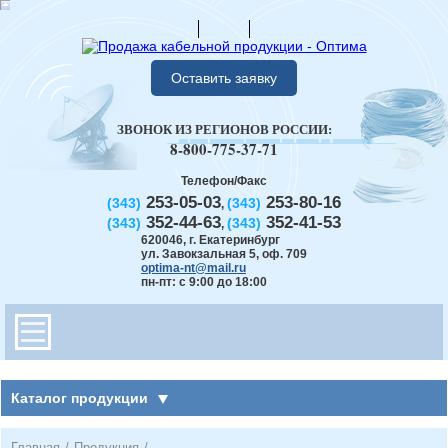
Оставить заявку
ЗВОНОК ИЗ РЕГИОНОВ РОССИИ:
8-800-775-37-71
Телефон/Факс
253-05-03
253-80-16
(343)
(343)
,
352-44-63
352-41-53
(343)
(343)
,
620046
,
г. Екатеринбург
ул. Завокзальная 5, оф. 709
optima-nt@mail.ru
пн-пт: с 9:00 до 18:00
Каталог продукции
Главная
/
Продукция
/