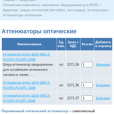
Оптические компоненты, монтажное оборудование для ВОЛС
/
Адаптеры, шнуры оптические (пигтейлы, патч-корды), аттенюаторы
/
Аттенюаторы оптические
Аттенюаторы оптические
Ед.
Цена с
Добавить
Наименование
Кол-во
изм.
НДС
в корзину
Аттенюатор оптич. ШОА-SM/2.4-
FC/UPC-FC/UPC-10dB
Шнур-аттенюатор предназначен
шт
2271,36
В корзину
для ослабления оптического
сигнала в линии…..
Аттенюатор оптич. ШОА-SM/2.4-
шт
2271,36
В корзину
FC/UPC-FC/UPC-15dB
Аттенюатор оптич. ШОА-SM/2.4-
шт
2271,37
В корзину
FC/UPC-FC/UPC-20dB
Переменный оптический аттенюатор
– симплексный