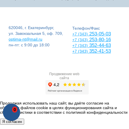
620046, г. Екатеринбург,
Телефон/Факс
ул. Завокзальная 5, оф. 709,
253-05-03
+7 (343)
optima-nt@mail.ru
253-80-16
+7 (343)
пн-пт: с 9:00 до 18:00
352-44-63
+7 (343)
352-41-53
+7 (343)
Продвижение web
сайта
Продолжая использовать наш сайт, вы даёте согласие на
обработку файлов cookie в целях функционирования сайта и
0
сбора статистики в соответствии с
политикой конфиденциальности
Я согласен