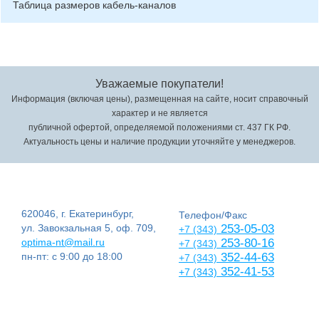
Таблица размеров кабель-каналов
Уважаемые покупатели!
Информация (включая цены), размещенная на сайте, носит справочный
характер и не является
публичной офертой, определяемой положениями ст. 437 ГК РФ.
Актуальность цены и наличие продукции уточняйте у менеджеров.
620046, г. Екатеринбург,
Телефон/Факс
ул. Завокзальная 5, оф. 709,
253-05-03
+7 (343)
optima-nt@mail.ru
253-80-16
+7 (343)
пн-пт: с 9:00 до 18:00
352-44-63
+7 (343)
352-41-53
+7 (343)