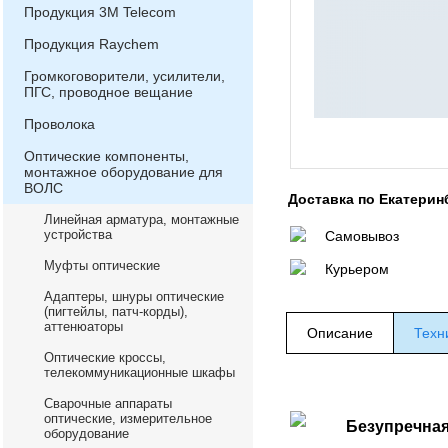
Продукция 3М Telecom
Продукция Raychem
Громкоговорители, усилители,
ПГС, проводное вещание
Проволока
Оптические компоненты,
монтажное оборудование для
ВОЛС
Доставка по Екатерин
Линейная арматура, монтажные
устройства
Самовывоз
Муфты оптические
Курьером
Адаптеры, шнуры оптические
(пигтейлы, патч-корды),
аттенюаторы
Описание
Техн
Оптические кроссы,
телекоммуникационные шкафы
Сварочные аппараты
оптические, измерительное
Безупречная
оборудование