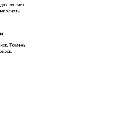
дах, за счет
выполнять
ии
инск, Тюмень,
бирск,