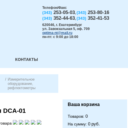
Телефон/Факс
253-05-03
253-80-16
(343)
(343)
,
352-44-63
352-41-53
(343)
(343)
,
620046
,
г. Екатеринбург
ул. Завокзальная 5, оф. 709
optima-nt@mail.ru
пн-пт: с 9:00 до 18:00
КОНТАКТЫ
/
Измерительное
оборудование,
рефлектометры
Ваша корзина
я DCA-01
0
Товаров:
товара
0 руб.
На сумму: