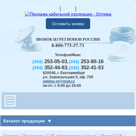
Оставить заявку
ЗВОНОК ИЗ РЕГИОНОВ РОССИИ:
8-800-775-37-71
Телефон/Факс
253-05-03
253-80-16
(343)
(343)
,
352-44-63
352-41-53
(343)
(343)
,
620046
,
г. Екатеринбург
ул. Завокзальная 5, оф. 709
optima-nt@mail.ru
пн-пт: с 9:00 до 18:00
Каталог продукции
Главная
/
Продукция
/
СЦБ оборудование для жд
/
Ящики СЦБ
/