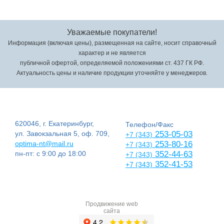
Уважаемые покупатели!
Информация (включая цены), размещенная на сайте, носит справочный
характер и не является
публичной офертой, определяемой положениями ст. 437 ГК РФ.
Актуальность цены и наличие продукции уточняйте у менеджеров.
620046, г. Екатеринбург,
Телефон/Факс
ул. Завокзальная 5, оф. 709,
253-05-03
+7 (343)
optima-nt@mail.ru
253-80-16
+7 (343)
пн-пт: с 9:00 до 18:00
352-44-63
+7 (343)
352-41-53
+7 (343)
Продвижение web
сайта