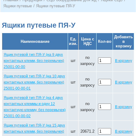
Ящики путевые
/
Ящики путевые ПЯ-У
Ящики путевые ПЯ-У
Добавить
Ед.
Цена с
Наименование
Кол-во
в
изм.
НДС
корзину
Ящик путевой тип ПЯ-У (на 9 двух
по
шт
контактных клемм, без перемычек)
В корзину
запросу
25001-00-00
Ящик путевой тип ПЯ-У (на 10 двух
по
шт
контактных клемм, без перемычек)
В корзину
запросу
25001-00-00-01
Ящик путевой тип ПЯ-У (на 4 двух
по
контактных клеммы и одну 12
шт
В корзину
запросу
контактную клемму, без перемычек)
25001-00-00-02
Ящик путевой тип ПЯ-У (на 15 двух
шт
20671.2
контактных клемм, без перемычек)
В корзину