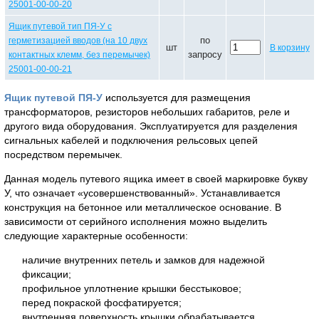
25001-00-00-20
Ящик путевой тип ПЯ-У с
по
герметизацией вводов (на 10 двух
шт
В корзину
запросу
контактных клемм, без перемычек)
25001-00-00-21
Ящик путевой ПЯ-У
используется для размещения
трансформаторов, резисторов небольших габаритов, реле и
другого вида оборудования. Эксплуатируется для разделения
сигнальных кабелей и подключения рельсовых цепей
посредством перемычек.
Данная модель путевого ящика имеет в своей маркировке букву
У, что означает «усовершенствованный». Устанавливается
конструкция на бетонное или металлическое основание. В
зависимости от серийного исполнения можно выделить
следующие характерные особенности:
наличие внутренних петель и замков для надежной
фиксации;
профильное уплотнение крышки бесстыковое;
перед покраской фосфатируется;
внутренняя поверхность крышки обрабатывается