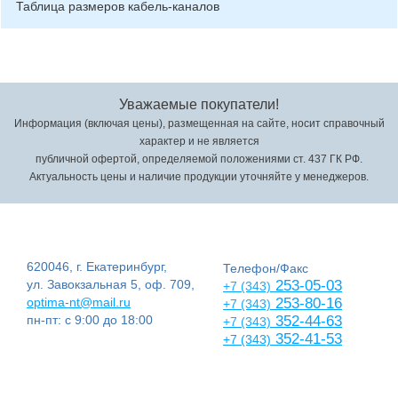
Таблица размеров кабель-каналов
Уважаемые покупатели!
Информация (включая цены), размещенная на сайте, носит справочный
характер и не является
публичной офертой, определяемой положениями ст. 437 ГК РФ.
Актуальность цены и наличие продукции уточняйте у менеджеров.
620046, г. Екатеринбург,
Телефон/Факс
ул. Завокзальная 5, оф. 709,
253-05-03
+7 (343)
optima-nt@mail.ru
253-80-16
+7 (343)
пн-пт: с 9:00 до 18:00
352-44-63
+7 (343)
352-41-53
+7 (343)