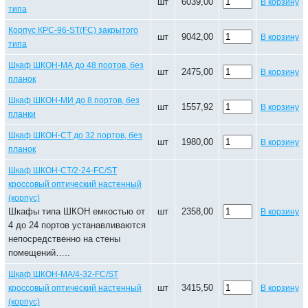
шт
6039,00
В корзину
типа
Корпус КРС-96-ST(FC) закрытого
шт
9042,00
В корзину
типа
Шкаф ШКОН-МА до 48 портов, без
шт
2475,00
В корзину
планок
Шкаф ШКОН-МИ до 8 портов, без
шт
1557,92
В корзину
планки
Шкаф ШКОН-СТ до 32 портов, без
шт
1980,00
В корзину
планок
Шкаф ШКОН-CT/2-24-FC/ST
кроссовый оптический настенный
(корпус)
Шкафы типа ШКОН емкостью от
шт
2358,00
В корзину
4 до 24 портов устанавливаются
непосредственно на стены
помещений…..
Шкаф ШКОН-МА/4-32-FC/ST
шт
3415,50
кроссовый оптический настенный
В корзину
(корпус)