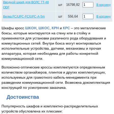
Вводной шкаф для ВОЛС ТТ-48
шт
16798,82
В корзину
ODF
шт
556,64
Вилка FC/UPC-FC/UPC-A-5m
В корзину
Шкафы кросс
ШКОН
,
ШКОС
,
КРН
и
КРС
– это металлические
боксы, которые монтируются на стену или в стойку и
применяются для установки различного рода оборудования и
коммутационных сетей. Внутри бокса могут монтироваться
исполнительные устройства, датчики, механизмы и прочая
аппаратура, которая необходима для работы конкретной
коммуникационной сети.
Волоконно-оптические кроссы комплектуются определенным
количеством органайзеров, плинтов и других комплектующих,
используемых для грамотного кабель-менеджмента при
разведении коммуникационной сети. Возможна докомплектация
конструкций по усмотрению заказчика.
Достоинства
Популярность шкафов и комплектно-распределительных
устройств обусловлена их плюсами: