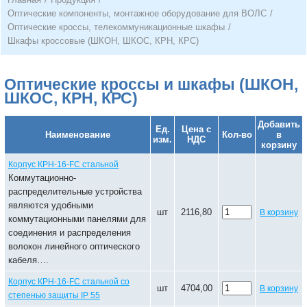
Оптические компоненты, монтажное оборудование для ВОЛС
/
Оптические кроссы, телекоммуникационные шкафы
/
Шкафы кроссовые (ШКОН, ШКОС, КРН, КРС)
Оптические кроссы и шкафы (ШКОН,
ШКОС, КРН, КРС)
Добавить
Ед.
Цена с
Наименование
Кол-во
в
изм.
НДС
корзину
Корпус КРН-16-FC стальной
Коммутационно-
распределительные устройства
являются удобными
шт
2116,80
В корзину
коммутационными панелями для
соединения и распределения
волокон линейного оптического
кабеля….
Корпус КРН-16-FC стальной со
шт
4704,00
В корзину
степенью защиты IP 55