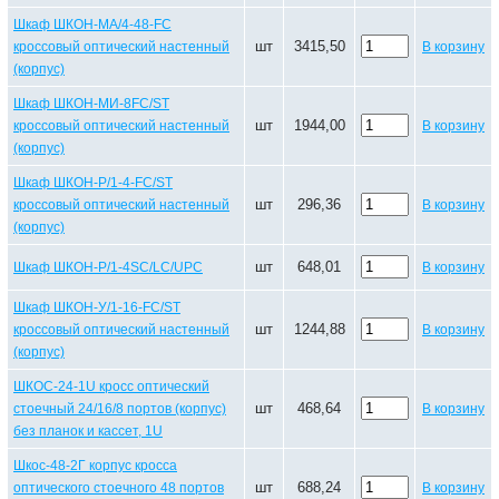
Шкаф ШКОН-МА/4-48-FC
шт
3415,50
кроссовый оптический настенный
В корзину
(корпус)
Шкаф ШКОН-МИ-8FC/ST
шт
1944,00
кроссовый оптический настенный
В корзину
(корпус)
Шкаф ШКОН-Р/1-4-FC/ST
шт
296,36
кроссовый оптический настенный
В корзину
(корпус)
шт
648,01
Шкаф ШКОН-Р/1-4SC/LC/UPC
В корзину
Шкаф ШКОН-У/1-16-FC/ST
шт
1244,88
кроссовый оптический настенный
В корзину
(корпус)
ШКОС-24-1U кросс оптический
шт
468,64
стоечный 24/16/8 портов (корпус)
В корзину
без планок и кассет, 1U
Шкос-48-2Г корпус кросса
шт
688,24
оптического стоечного 48 портов
В корзину