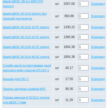
Шкаф ШКОС-2В-1U-48FC(ST)
шт
3267,60
В корзину
(корпус)
Шкаф ШКОС-М-1U/2 Корпус без
шт
950,88
В корзину
панелей для розеток
шт
1330,22
Шкаф ШКОС-М-1U/2 16 FC корпус
В корзину
шт
1365,86
Шкаф ШКОС-М-1U/2 24 FC корпус
В корзину
шт
1854,38
Шкаф ШКОС-М-2U/4 32 FC корпус
В корзину
шт
1854,38
Шкаф ШКОС-М-2U/4 48 SC корпус
В корзину
Сплайс-кассета пластиковая дшля
шт
40,17
В корзину
кроссов и муфт пластик GT-СКУ-1
шт
17,55
Крышка для СКУ-1
В корзину
шт
99,36
Панель заглушка съемная КРС
В корзину
Планка сменная 8 SC/2LC портов
шт
11,29
В корзину
для ШКОС 1,0мм