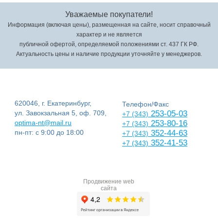
Уважаемые покупатели!
Информация (включая цены), размещенная на сайте, носит справочный
характер и не является
публичной офертой, определяемой положениями ст. 437 ГК РФ.
Актуальность цены и наличие продукции уточняйте у менеджеров.
620046, г. Екатеринбург,
Телефон/Факс
ул. Завокзальная 5, оф. 709,
253-05-03
+7 (343)
optima-nt@mail.ru
253-80-16
+7 (343)
пн-пт: с 9:00 до 18:00
352-44-63
+7 (343)
352-41-53
+7 (343)
Продвижение web
сайта