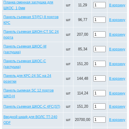
Планка сменная заглушка для
шт
11,29
В корзину
ШКОС, 1,0мм
Панель съемная ST(FC) 8 портов
шт
96,77
В корзину
КРС
Панель съемная ШКОН-СТ SC 24
шт
207,00
В корзину
порта
Панель съемная ШКОС-М
шт
85,34
В корзину
(заглушка)
Панель съемная ШКОС-С
шт
151,20
В корзину
(заглушка)
Панель для КРС-24 SC на 24
шт
144,48
В корзину
розетки
Панель сьемная SC 12 портов
шт
114,24
В корзину
ШКО-Н
шт
151,20
Панель съемная ШКОС-С 4FC(ST)
В корзину
Вводной шкаф для ВОЛС ТТ-240
шт
20700,00
В корзину
ODF