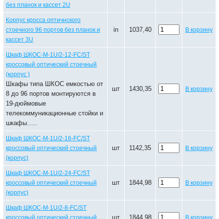
без планок и кассет 2U
Корпус кросса оптичнского
in
1037,40
стоечного 96 портов без планок и
В корзину
кассет 3U
Шкаф ШКОС-М-1U/2-12-FC/ST
кроссовый оптический стоечный
(корпус )
Шкафы типа ШКОС емкостью от
шт
1430,35
В корзину
8 до 96 портов монтируются в
19-дюймовые
телекоммуникационные стойки и
шкафы…..
Шкаф ШКОС-М-1U/2-16-FC/ST
шт
1142,35
кроссовый оптический стоечный
В корзину
(корпус)
Шкаф ШКОС-М-1U/2-24-FC/ST
шт
1844,98
кроссовый оптический стоечный
В корзину
(корпус)
Шкаф ШКОС-М-1U/2-8-FC/ST
шт
1844,98
кроссовый оптический стоечный
В корзину