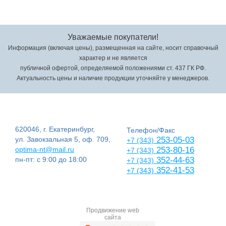
Уважаемые покупатели!
Информация (включая цены), размещенная на сайте, носит справочный
характер и не является
публичной офертой, определяемой положениями ст. 437 ГК РФ.
Актуальность цены и наличие продукции уточняйте у менеджеров.
620046, г. Екатеринбург,
Телефон/Факс
ул. Завокзальная 5, оф. 709,
253-05-03
+7 (343)
optima-nt@mail.ru
253-80-16
+7 (343)
пн-пт: с 9:00 до 18:00
352-44-63
+7 (343)
352-41-53
+7 (343)
Продвижение web
сайта