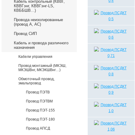
Кабель контрольный (КВВГ,
КВВГэнг, КВВГэнг-LS,
КВББШВ…)
Провода неизолированные
(провод А, АС)
Провод СИП
Кабель и провода различного
назначения
Кабели управления
Провод монтажный (МКЭШ,
МКЭШВнг, МКЭКШВнг…)
Обмоточный провод,
эмальпровод
Провод ПЭТВ
Провод ПЭТВМ
Провод ПЭТ-155
Провод ПЭТ-180
Провод АПСД