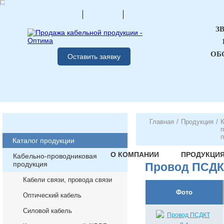
З
ОБ
Оставить заявку
Главная
/
Продукция
/
К
п
п
Каталог продукции
О КОМПАНИИ
ПРОДУКЦИ
Кабельно-проводниковая
продукция
Провод ПСД
Кабели связи, провода связи
Фото
Оптический кабель
Силовой кабель