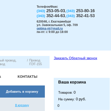
Телефон/Факс
253-05-03
253-80-16
(343)
(343)
,
352-44-63
352-41-53
(343)
(343)
,
620046
,
г. Екатеринбург
ул. Завокзальная 5, оф. 709
optima-nt@mail.ru
пн-пт: с 9:00 до 18:00
Заказать
Обратный звонок
ый провод,
/
Провод
вод
ПЭТ-155
А
КОНТАКТЫ
Ваша корзина
Добавить в корзину
0
Товаров:
0 руб.
На сумму:
В корзину
0