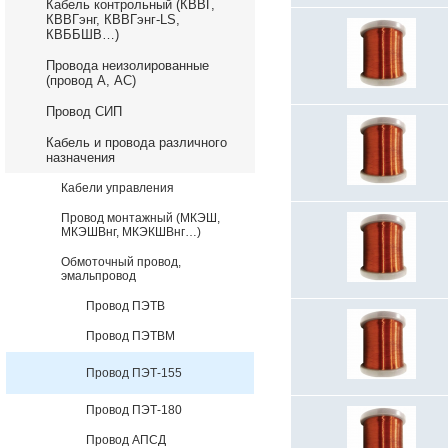
Кабель контрольный (КВВГ,
КВВГэнг, КВВГэнг-LS,
КВББШВ…)
Провода неизолированные
(провод А, АС)
Провод СИП
Кабель и провода различного
назначения
Кабели управления
Провод монтажный (МКЭШ,
МКЭШВнг, МКЭКШВнг…)
Обмоточный провод,
эмальпровод
Провод ПЭТВ
Провод ПЭТВМ
Провод ПЭТ-155
Провод ПЭТ-180
Провод АПСД