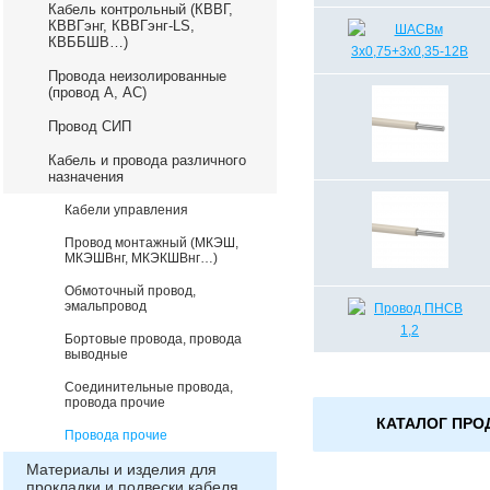
Кабель контрольный (КВВГ,
КВВГэнг, КВВГэнг-LS,
КВББШВ…)
Провода неизолированные
(провод А, АС)
Провод СИП
Кабель и провода различного
назначения
Кабели управления
Провод монтажный (МКЭШ,
МКЭШВнг, МКЭКШВнг…)
Обмоточный провод,
эмальпровод
Бортовые провода, провода
выводные
Соединительные провода,
провода прочие
КАТАЛОГ ПРО
Провода прочие
Материалы и изделия для
прокладки и подвески кабеля