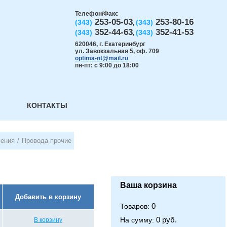
Телефон/Факс
253-05-03
253-80-16
(343)
(343)
,
352-44-63
352-41-53
(343)
(343)
,
620046
,
г. Екатеринбург
ул. Завокзальная 5, оф. 709
optima-nt@mail.ru
пн-пт: с 9:00 до 18:00
КОНТАКТЫ
чения
/
Провода прочие
Ваша корзина
Добавить в корзину
0
Товаров:
0 руб.
На сумму:
В корзину