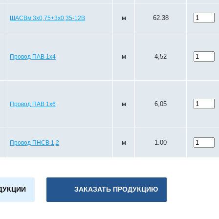
м
62.38
ШАСВм 3х0,75+3х0,35-12В
м
4,52
Провод ПАВ 1х4
м
6,05
Провод ПАВ 1х6
м
1.00
Провод ПНСВ 1,2
ДУКЦИИ
ЗАКАЗАТЬ ПРОДУКЦИЮ