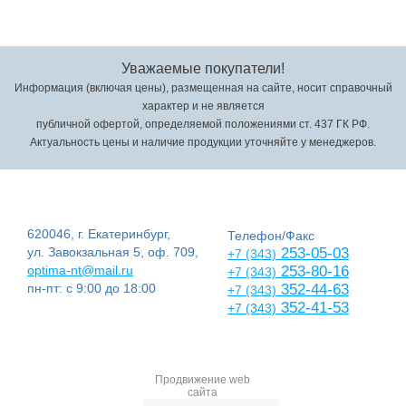
Уважаемые покупатели!
Информация (включая цены), размещенная на сайте, носит справочный
характер и не является
публичной офертой, определяемой положениями ст. 437 ГК РФ.
Актуальность цены и наличие продукции уточняйте у менеджеров.
620046, г. Екатеринбург,
Телефон/Факс
ул. Завокзальная 5, оф. 709,
253-05-03
+7 (343)
optima-nt@mail.ru
253-80-16
+7 (343)
пн-пт: с 9:00 до 18:00
352-44-63
+7 (343)
352-41-53
+7 (343)
Продвижение web
сайта