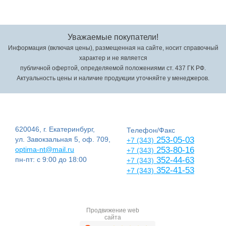
Уважаемые покупатели!
Информация (включая цены), размещенная на сайте, носит справочный
характер и не является
публичной офертой, определяемой положениями ст. 437 ГК РФ.
Актуальность цены и наличие продукции уточняйте у менеджеров.
620046, г. Екатеринбург,
Телефон/Факс
ул. Завокзальная 5, оф. 709,
253-05-03
+7 (343)
optima-nt@mail.ru
253-80-16
+7 (343)
пн-пт: с 9:00 до 18:00
352-44-63
+7 (343)
352-41-53
+7 (343)
Продвижение web
сайта