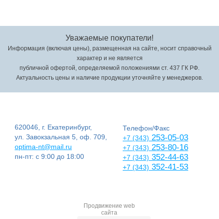
Уважаемые покупатели!
Информация (включая цены), размещенная на сайте, носит справочный
характер и не является
публичной офертой, определяемой положениями ст. 437 ГК РФ.
Актуальность цены и наличие продукции уточняйте у менеджеров.
620046, г. Екатеринбург,
Телефон/Факс
ул. Завокзальная 5, оф. 709,
253-05-03
+7 (343)
optima-nt@mail.ru
253-80-16
+7 (343)
пн-пт: с 9:00 до 18:00
352-44-63
+7 (343)
352-41-53
+7 (343)
Продвижение web
сайта