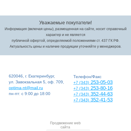
Уважаемые покупатели!
Информация (включая цены), размещенная на сайте, носит справочный
характер и не является
публичной офертой, определяемой положениями ст. 437 ГК РФ.
Актуальность цены и наличие продукции уточняйте у менеджеров.
620046, г. Екатеринбург,
Телефон/Факс
ул. Завокзальная 5, оф. 709,
253-05-03
+7 (343)
optima-nt@mail.ru
253-80-16
+7 (343)
пн-пт: с 9:00 до 18:00
352-44-63
+7 (343)
352-41-53
+7 (343)
Продвижение web
сайта