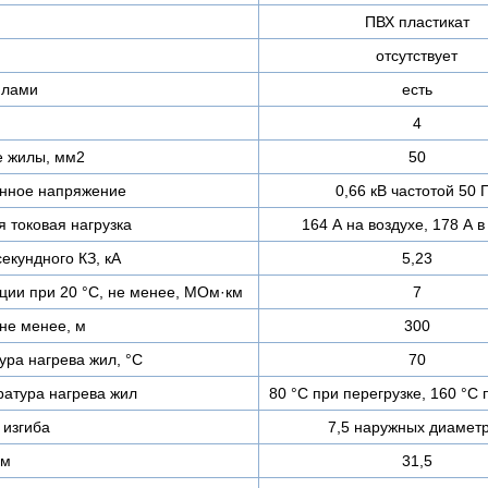
ПВХ пластикат
отсутствует
илами
есть
4
е жилы, мм2
50
нное напряжение
0,66 кВ частотой 50 
 токовая нагрузка
164 А на воздухе, 178 А в
екундного КЗ, кА
5,23
ции при 20 °С, не менее, МОм·км
7
не менее, м
300
ра нагрева жил, °C
70
атура нагрева жил
80 °C при перегрузке, 160 °C 
изгиба
7,5 наружных диамет
мм
31,5