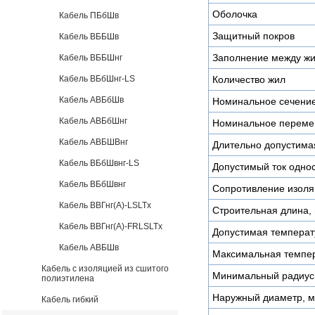
Оболочка
Кабель ПБбШв
Защитный покров
Кабель ВББШв
Заполнение между ж
Кабель ВББШнг
Кабель ВБбШнг-LS
Количество жил
Кабель АВБбШв
Номинальное сечени
Кабель АВБбШнг
Номинальное переме
Кабель АВБШВнг
Длительно допустимая
Кабель ВБбШвнг-LS
Допустимый ток однос
Кабель ВБбШвнг
Сопротивление изоля
Кабель ВВГнг(А)-LSLTx
Строительная длина, 
Кабель ВВГнг(А)-FRLSLTx
Допустимая температу
Кабель АВБШв
Максимальная темпер
Кабель с изоляцией из сшитого
Минимальный радиус 
полиэтилена
Наружный диаметр, 
Кабель гибкий