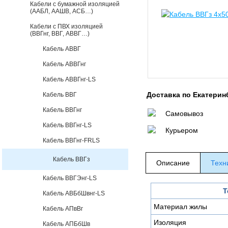
Кабели с бумажной изоляцией
(ААБЛ, ААШВ, АСБ…)
Кабели с ПВХ изоляцией
(ВВГнг, ВВГ, АВВГ…)
Кабель АВВГ
Кабель АВВГнг
Кабель АВВГнг-LS
Доставка по Екатерин
Кабель ВВГ
Кабель ВВГнг
Самовывоз
Кабель ВВГнг-LS
Курьером
Кабель ВВГнг-FRLS
Кабель ВВГз
Описание
Техн
Кабель ВВГЭнг-LS
Т
Кабель АВБбШвнг-LS
Материал жилы
Кабель АПвВг
Изоляция
Кабель АПБбШв