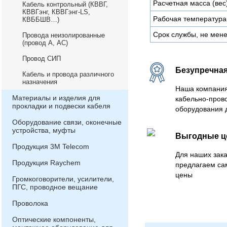
Расчетная масса (вес)
Кабель контрольный (КВВГ,
КВВГэнг, КВВГэнг-LS,
Рабочая температура
КВББШВ…)
Срок службы, не мене
Провода неизолированные
(провод А, АС)
Провод СИП
Безупречная
Кабель и провода различного
назначения
Наша компания
Материалы и изделия для
кабельно-пров
прокладки и подвески кабеля
оборудования 
Оборудование связи, оконечные
устройства, муфты
Выгодные 
Продукция 3М Telecom
Для наших зака
Продукция Raychem
предлагаем са
цены
Громкоговорители, усилители,
ПГС, проводное вещание
Проволока
Оптические компоненты,