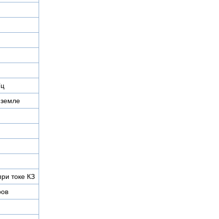
Гц
 земле
при токе КЗ
ров