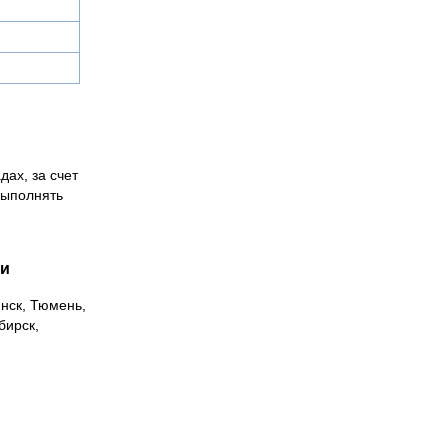
дах, за счет
выполнять
ии
инск, Тюмень,
бирск,