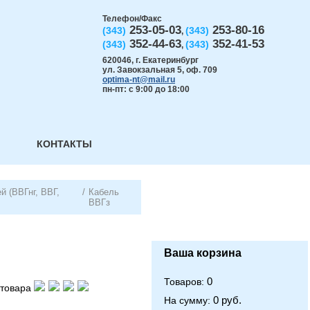
Телефон/Факс
253-05-03
253-80-16
(343)
(343)
,
352-44-63
352-41-53
(343)
(343)
,
620046
,
г. Екатеринбург
ул. Завокзальная 5, оф. 709
optima-nt@mail.ru
пн-пт: с 9:00 до 18:00
КОНТАКТЫ
й (ВВГнг, ВВГ,
/
Кабель
ВВГз
Ваша корзина
0
Товаров:
товара
0 руб.
На сумму: