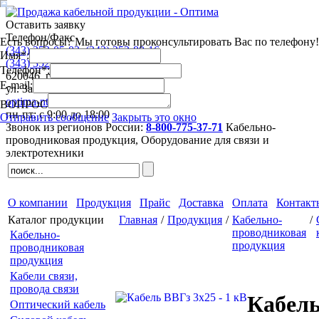
Оставить заявку
Телефон/Факс
Есть вопросы? Мы готовы проконсультировать Вас по телефону!
(343)
253-05-03
,
(343)
253-80-16
Имя*:
(343)
352-44-63
,
(343)
352-41-53
Телефон*:
620046
,
г. Екатеринбург
E-mail:
ул. Завокзальная 5, оф. 709
optima-nt@mail.ru
ВОПРОС
пн-пт: с 9:00 до 18:00
Отправить сообщение
Закрыть это окно
Звонок из регионов России:
8-800-775-37-71
Кабельно-
проводниковая продукция,
Оборудование для связи и
электротехники
О компании
Продукция
Прайс
Доставка
Оплата
Контакт
Каталог продукции
Главная
/
Продукция
/
Кабельно-
/
проводниковая
Кабельно-
продукция
проводниковая
продукция
Кабели связи,
провода связи
Кабель
Оптический кабель