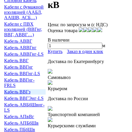
Силовой кабель
кВ
Кабели с бумажной
изоляцией (ААБЛ,
ААШВ, АСБ…)
Кабели с ПВХ
Цена:
по запросу
за м (с НДС)
изоляцией (ВВГнг,
Оценка товара
ВВГ, АВВГ…)
В наличии
Кабель АВВГ
м
Кабель АВВГнг
Купить
Заказ в один клик
Кабель АВВГнг-LS
Кабель ВВГ
Доставка по Екатеринбургу
Кабель ВВГнг
Кабель ВВГнг-LS
Самовывоз
Кабель ВВГнг-
FRLS
Курьером
Кабель ВВГз
Кабель ВВГЭнг-LS
Доставка по России
Кабель АВБбШвнг-
LS
Транспортной компанией
Кабель АПвВг
Кабель АПБбШв
Курьерскими службами
Кабель ПБбШв