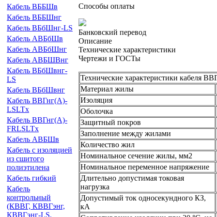
Способы оплаты
Кабель ВББШв
Кабель ВББШнг
Кабель ВБбШнг-LS
Банковский перевод
Кабель АВБбШв
Описание
Кабель АВБбШнг
Технические характеристики
Чертежи и ГОСТы
Кабель АВБШВнг
Кабель ВБбШвнг-
Технические характеристики кабеля ВВГз
LS
Материал жилы
Кабель ВБбШвнг
Изоляция
Кабель ВВГнг(А)-
LSLTx
Оболочка
Кабель ВВГнг(А)-
Защитный покров
FRLSLTx
Заполнение между жилами
Кабель АВБШв
Количество жил
Кабель с изоляцией
Номинальное сечение жилы, мм2
из сшитого
Номинальное переменное напряжение
полиэтилена
Длительно допустимая токовая
Кабель гибкий
нагрузка
Кабель
контрольный
Допустимый ток односекундного КЗ,
(КВВГ, КВВГэнг,
кА
КВВГэнг-LS,