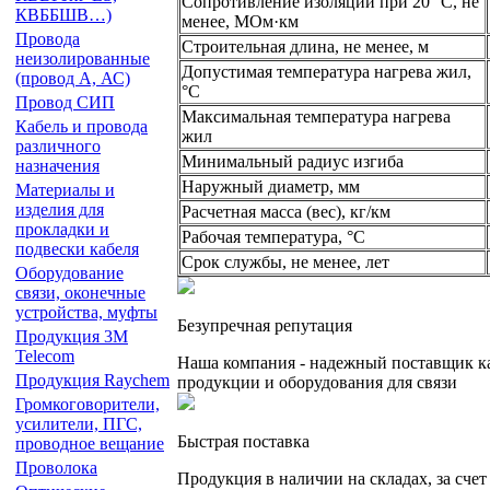
Сопротивление изоляции при 20 °С, не
КВББШВ…)
менее, МОм·км
Провода
Строительная длина, не менее, м
неизолированные
Допустимая температура нагрева жил,
(провод А, АС)
°C
Провод СИП
Максимальная температура нагрева
Кабель и провода
жил
различного
Минимальный радиус изгиба
назначения
Наружный диаметр, мм
Материалы и
изделия для
Расчетная масса (вес), кг/км
прокладки и
Рабочая температура, °C
подвески кабеля
Срок службы, не менее, лет
Оборудование
связи, оконечные
устройства, муфты
Безупречная репутация
Продукция 3М
Telecom
Наша компания - надежный поставщик к
Продукция Raychem
продукции и оборудования для связи
Громкоговорители,
усилители, ПГС,
Быстрая поставка
проводное вещание
Проволока
Продукция в наличии на складах, за сче