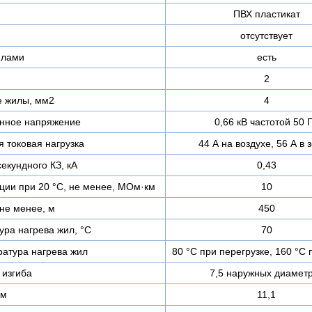
ПВХ пластикат
отсутствует
илами
есть
2
е жилы, мм2
4
нное напряжение
0,66 кВ частотой 50 
 токовая нагрузка
44 А на воздухе, 56 А в 
екундного КЗ, кА
0,43
ции при 20 °С, не менее, МОм·км
10
не менее, м
450
ра нагрева жил, °C
70
атура нагрева жил
80 °C при перегрузке, 160 °C 
изгиба
7,5 наружных диамет
мм
11,1