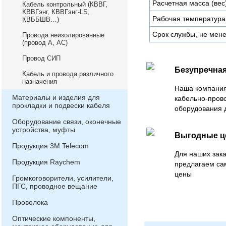
Расчетная масса (вес)
Кабель контрольный (КВВГ,
КВВГэнг, КВВГэнг-LS,
Рабочая температура
КВББШВ…)
Срок службы, не мене
Провода неизолированные
(провод А, АС)
Провод СИП
Безупречная
Кабель и провода различного
назначения
Наша компания
Материалы и изделия для
кабельно-пров
прокладки и подвески кабеля
оборудования 
Оборудование связи, оконечные
устройства, муфты
Выгодные 
Продукция 3М Telecom
Для наших зака
Продукция Raychem
предлагаем са
цены
Громкоговорители, усилители,
ПГС, проводное вещание
Проволока
Оптические компоненты,