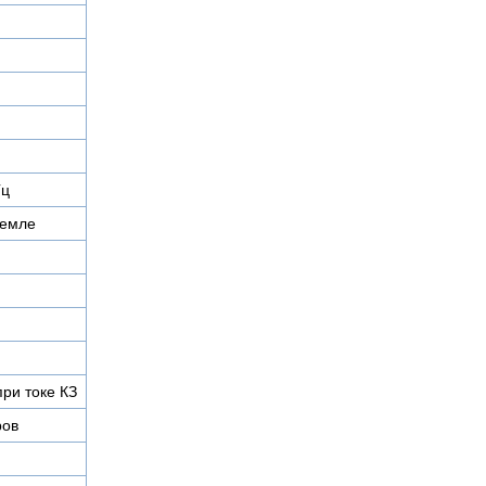
Гц
земле
при токе КЗ
ров