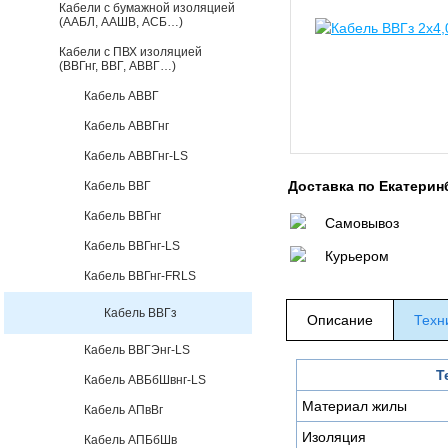
Кабели с бумажной изоляцией
(ААБЛ, ААШВ, АСБ…)
Кабели с ПВХ изоляцией
(ВВГнг, ВВГ, АВВГ…)
Кабель АВВГ
Кабель АВВГнг
Кабель АВВГнг-LS
Доставка по Екатерин
Кабель ВВГ
Кабель ВВГнг
Самовывоз
Кабель ВВГнг-LS
Курьером
Кабель ВВГнг-FRLS
Кабель ВВГз
Описание
Техн
Кабель ВВГЭнг-LS
Т
Кабель АВБбШвнг-LS
Материал жилы
Кабель АПвВг
Изоляция
Кабель АПБбШв