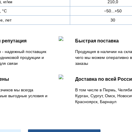
, кг/км
210,0
, °C
−50...+50
е, лет
30
 репутация
Быстрая поставка
 - надежный поставщик
Продукция в наличии на скла
одниковой продукции и
чего мы можем оперативно 
для связи
заказы
цены
Доставка по всей Росс
зчиков мы всегда
В том числе в Пермь, Челяб
мые выгодные условия и
Курган, Сургут, Омск, Новоси
Красноярск, Барнаул