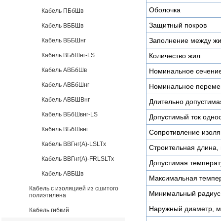
Оболочка
Кабель ПБбШв
Защитный покров
Кабель ВББШв
Заполнение между ж
Кабель ВББШнг
Кабель ВБбШнг-LS
Количество жил
Кабель АВБбШв
Номинальное сечени
Кабель АВБбШнг
Номинальное переме
Кабель АВБШВнг
Длительно допустимая
Кабель ВБбШвнг-LS
Допустимый ток однос
Кабель ВБбШвнг
Сопротивление изоля
Кабель ВВГнг(А)-LSLTx
Строительная длина, 
Кабель ВВГнг(А)-FRLSLTx
Допустимая температу
Кабель АВБШв
Максимальная темпер
Кабель с изоляцией из сшитого
Минимальный радиус 
полиэтилена
Наружный диаметр, 
Кабель гибкий