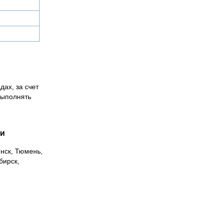
дах, за счет
выполнять
ии
инск, Тюмень,
бирск,