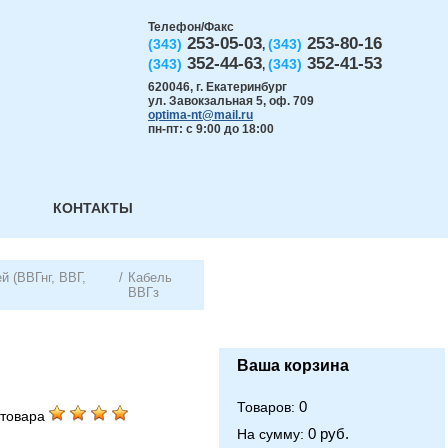
Телефон/Факс
253-05-03
253-80-16
(343)
(343)
,
352-44-63
352-41-53
(343)
(343)
,
620046
,
г. Екатеринбург
ул. Завокзальная 5, оф. 709
optima-nt@mail.ru
пн-пт: с 9:00 до 18:00
КОНТАКТЫ
й (ВВГнг, ВВГ,
/
Кабель
ВВГз
Ваша корзина
0
Товаров:
товара
0 руб.
На сумму: