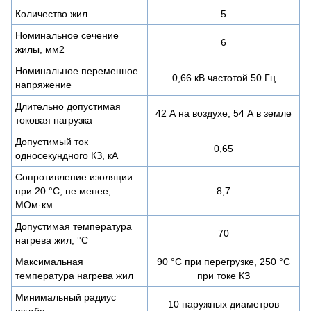
Количество жил
5
Номинальное сечение
6
жилы, мм2
Номинальное переменное
0,66 кВ частотой 50 Гц
напряжение
Длительно допустимая
42 А на воздухе, 54 А в земле
токовая нагрузка
Допустимый ток
0,65
односекундного КЗ, кА
Сопротивление изоляции
при 20 °С, не менее,
8,7
МОм·км
Допустимая температура
70
нагрева жил, °C
Максимальная
90 °C при перегрузке, 250 °C
температура нагрева жил
при токе КЗ
Минимальный радиус
10 наружных диаметров
изгиба