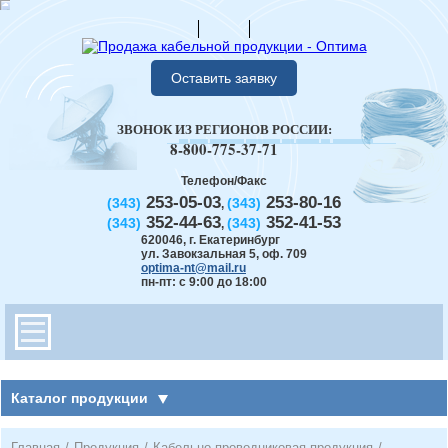
Оставить заявку
ЗВОНОК ИЗ РЕГИОНОВ РОССИИ:
8-800-775-37-71
Телефон/Факс
253-05-03
253-80-16
(343)
(343)
,
352-44-63
352-41-53
(343)
(343)
,
620046
,
г. Екатеринбург
ул. Завокзальная 5, оф. 709
optima-nt@mail.ru
пн-пт: с 9:00 до 18:00
Каталог продукции
Главная
/
Продукция
/
Кабельно-проводниковая продукция
/