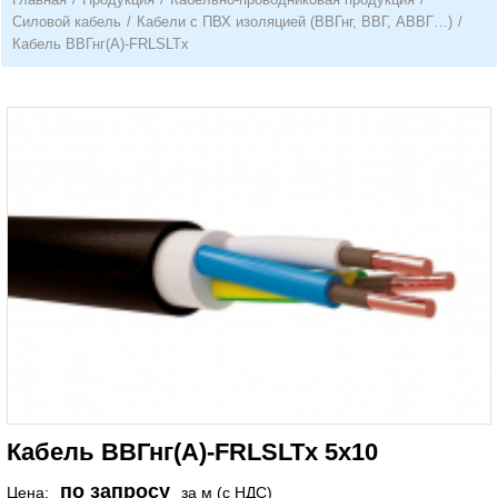
Силовой кабель
/
Кабели с ПВХ изоляцией (ВВГнг, ВВГ, АВВГ…)
/
Кабель ВВГнг(А)-FRLSLTx
Кабель ВВГнг(A)-FRLSLTx 5х10
по запросу
Цена:
за м (с НДС)