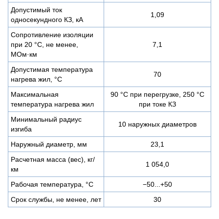
Допустимый ток
1,09
односекундного КЗ, кА
Сопротивление изоляции
при 20 °С, не менее,
7,1
МОм·км
Допустимая температура
70
нагрева жил, °C
Максимальная
90 °C при перегрузке, 250 °C
температура нагрева жил
при токе КЗ
Минимальный радиус
10 наружных диаметров
изгиба
Наружный диаметр, мм
23,1
Расчетная масса (вес), кг/
1 054,0
км
Рабочая температура, °C
−50...+50
Срок службы, не менее, лет
30