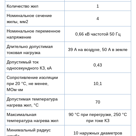
Количество жил
1
Номинальное сечение
4
жилы, мм2
Номинальное переменное
0,66 кВ частотой 50 Гц
напряжение
Длительно допустимая
39 А на воздухе, 50 А в земле
токовая нагрузка
Допустимый ток
0,43
односекундного КЗ, кА
Сопротивление изоляции
при 20 °С, не менее,
10,1
МОм·км
Допустимая температура
70
нагрева жил, °C
Максимальная
90 °C при перегрузке, 250 °C
температура нагрева жил
при токе КЗ
Минимальный радиус
10 наружных диаметров
изгиба