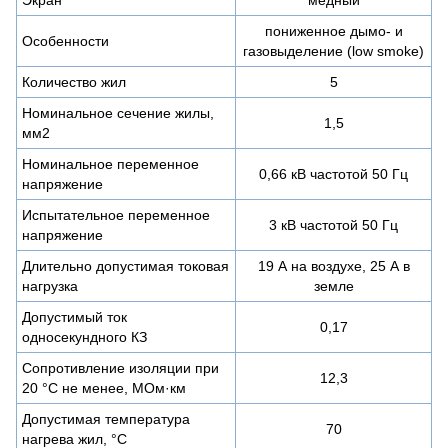
пониженное дымо- и
Особенности
газовыделение (low smoke)
Количество жил
5
Номинальное сечение жилы,
1,5
мм2
Номинальное переменное
0,66 кВ частотой 50 Гц
напряжение
Испытательное переменное
3 кВ частотой 50 Гц
напряжение
Длительно допустимая токовая
19 А на воздухе, 25 А в
нагрузка
земле
Допустимый ток
0,17
односекундного КЗ
Сопротивление изоляции при
12,3
20 °С не менее, МОм·км
Допустимая температура
70
нагрева жил, °C