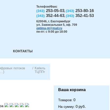
Телефон/Факс
253-05-03
253-80-16
(343)
(343)
,
352-44-63
352-41-53
(343)
(343)
,
620046
,
г. Екатеринбург
ул. Завокзальная 5, оф. 709
optima-nt@mail.ru
пн-пт: с 9:00 до 18:00
КОНТАКТЫ
ифровых потоков
/
Кабель
Э…)
ТЦППт
Ваша корзина
0
Товаров:
ра
0 руб.
На сумму: