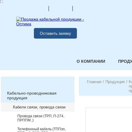
Оставить заявку
О КОМПАНИИ
ПРОД
Главная
/
Продукция
/
К
п
п
Кабельно-проводниковая
продукция
Кабели связи, провода связи
Провода связи (ТРП, П-274,
ПРППМ..)
Телефонный кабель (ТППэп,