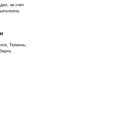
дах, за счет
выполнять
ии
инск, Тюмень,
бирск,