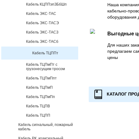
Кабель КЦППэпЗБбШп
Наша компания
кабельно-пров
Кабель ЭКС-ТАС
оборудования 
Кабель ЭКС-ТАСЭ
Кабель ЭКС-ТАСЗ
Выгодные 
Кабель ЭКС-ТАСб
Для наших зака
предлагаем са
Кабель ТЦППт
цены
Кабель ТЦПмПт с
грузонесущим тросом
Кабель ТЦПмПпт
Кабель ТЦПмП
КАТАЛОГ ПРО
Кабель ТЦПмПп
Кабель ТЦПВ
Кабель ТЦПП
Кабель сигнальный, пожарный
кабель
Кабель РК, коаксиальный