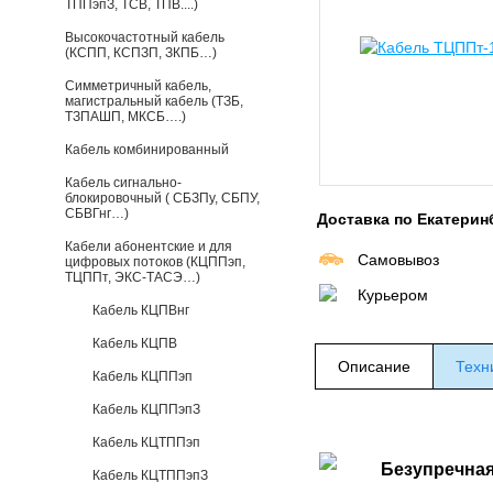
ТППэпЗ, ТСВ, ТПВ....)
Высокочастотный кабель
(КСПП, КСПЗП, ЗКПБ…)
Симметричный кабель,
магистральный кабель (ТЗБ,
ТЗПАШП, МКСБ….)
Кабель комбинированный
Кабель сигнально-
блокировочный ( СБЗПу, СБПУ,
СБВГнг…)
Доставка по Екатерин
Кабели абонентские и для
Самовывоз
цифровых потоков (КЦППэп,
ТЦППт, ЭКС-ТАСЭ…)
Курьером
Кабель КЦПВнг
Кабель КЦПВ
Описание
Техн
Кабель КЦППэп
Кабель КЦППэпЗ
Кабель КЦТППэп
Безупречная
Кабель КЦТППэпЗ