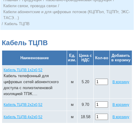
Кабели связи, провода связи
/
Кабели абонентские и для цифровых потоков (КЦППэп, ТЦППт, ЭКС-
ТАСЭ…)
/
Кабель ТЦПВ
Кабель ТЦПВ
Ед.
Цена с
Добавить
Наименование
Кол-во
изм.
НДС
в корзину
Кабель ТЦПВ 1х2х0,52
Кабель телефонный для
цифровых сетей абонентского
м
5.20
В корзину
доступа с полиэтиленовой
изоляцией ТПЖ….
м
9.70
Кабель ТЦПВ 2х2х0,52
В корзину
м
18.58
Кабель ТЦПВ 4х2х0,52
В корзину