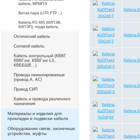
кабель, МРМПЭ
Кабель 
Витая пара (UTP, FTP…)
Кабель RS 485 (КИПЭВ,
КИПЭП), герда кабель
Кабель 
Оптический кабель
Силовой кабель
Кабель контрольный (КВВГ,
КВВГэнг, КВВГэнг-LS,
Кабель 
КВББШВ…)
Провода неизолированные
(провод А, АС)
Кабель 
Провод СИП
Кабель и провода различного
назначения
Кабель 
Материалы и изделия для
прокладки и подвески кабеля
Оборудование связи, оконечные
устройства, муфты
Кабель 