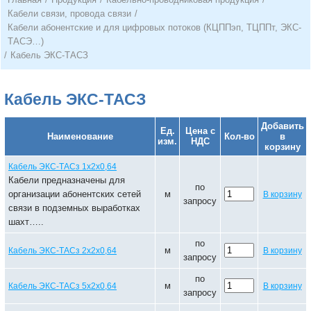
Кабели связи, провода связи
/
Кабели абонентские и для цифровых потоков (КЦППэп, ТЦППт, ЭКС-
ТАСЭ…)
/
Кабель ЭКС-ТАСЗ
Кабель ЭКС-ТАСЗ
Добавить
Ед.
Цена с
Наименование
Кол-во
в
изм.
НДС
корзину
Кабель ЭКС-ТАСз 1х2х0,64
Кабели предназначены для
по
организации абонентских сетей
м
В корзину
запросу
связи в подземных выработках
шахт…..
по
м
Кабель ЭКС-ТАСз 2х2х0,64
В корзину
запросу
по
м
Кабель ЭКС-ТАСз 5х2х0,64
В корзину
запросу