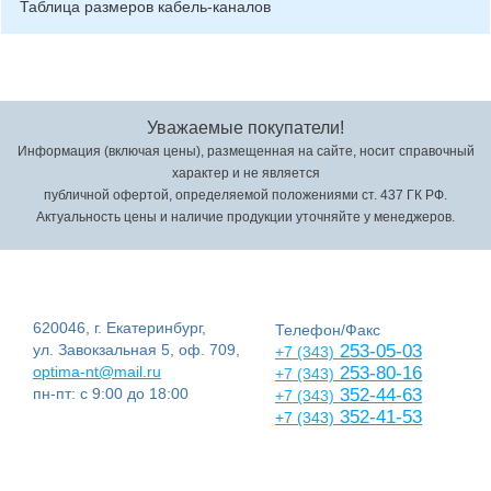
Таблица размеров кабель-каналов
Уважаемые покупатели!
Информация (включая цены), размещенная на сайте, носит справочный
характер и не является
публичной офертой, определяемой положениями ст. 437 ГК РФ.
Актуальность цены и наличие продукции уточняйте у менеджеров.
620046, г. Екатеринбург,
Телефон/Факс
ул. Завокзальная 5, оф. 709,
253-05-03
+7 (343)
optima-nt@mail.ru
253-80-16
+7 (343)
пн-пт: с 9:00 до 18:00
352-44-63
+7 (343)
352-41-53
+7 (343)