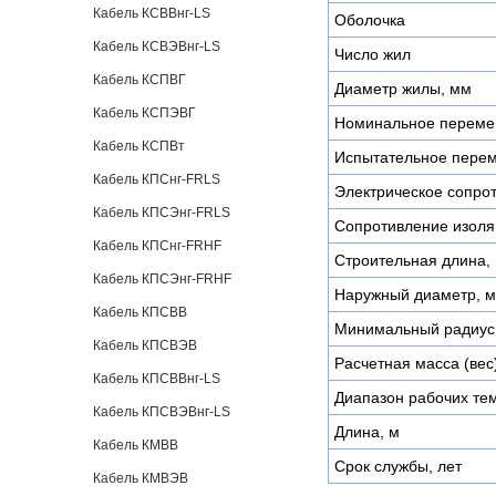
Кабель КСВВнг-LS
Оболочка
Кабель КСВЭВнг-LS
Число жил
Кабель КСПВГ
Диаметр жилы, мм
Кабель КСПЭВГ
Номинальное переме
Кабель КСПВт
Испытательное пере
Кабель КПСнг-FRLS
Электрическое сопро
Кабель КПСЭнг-FRLS
Сопротивление изоля
Кабель КПСнг-FRHF
Строительная длина, 
Кабель КПСЭнг-FRHF
Наружный диаметр, 
Кабель КПСВВ
Минимальный радиус 
Кабель КПСВЭВ
Расчетная масса (вес)
Кабель КПСВВнг-LS
Диапазон рабочих тем
Кабель КПСВЭВнг-LS
Длина, м
Кабель КМВВ
Срок службы, лет
Кабель КМВЭВ