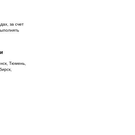
дах, за счет
выполнять
ии
инск, Тюмень,
бирск,