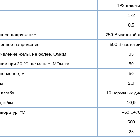
ПВХ пласти
1х2
0,5
нное напряжение
250 В частотой д
менное напряжение
500 В частотой
тивление жилы, не более, Ом/км
95
ции при 20 °С, не менее, МОм·км
50
не менее, м
50
мм
2,9
изгиба
10 наружных ди
, кг/км
10,9
ператур, °C
−50...+7
500
25