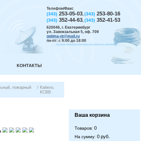
Телефон/Факс
253-05-03
253-80-16
(343)
(343)
,
352-44-63
352-41-53
(343)
(343)
,
620046
,
г. Екатеринбург
ул. Завокзальная 5, оф. 709
optima-nt@mail.ru
пн-пт: с 9:00 до 18:00
КОНТАКТЫ
льный, пожарный
/
Кабель
КСВВ
Ваша корзина
0
Товаров:
а
0 руб.
На сумму: