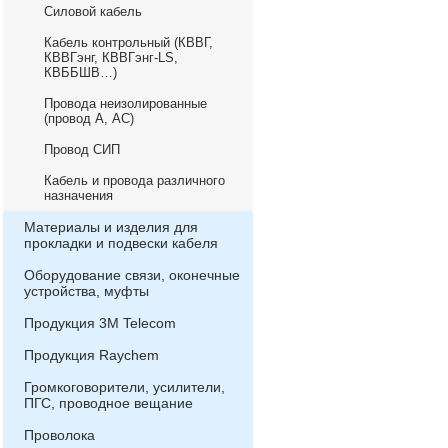
Силовой кабель
Кабель контрольный (КВВГ,
КВВГэнг, КВВГэнг-LS,
КВББШВ…)
Провода неизолированные
(провод А, АС)
Провод СИП
Кабель и провода различного
назначения
Материалы и изделия для
прокладки и подвески кабеля
Оборудование связи, оконечные
устройства, муфты
Продукция 3М Telecom
Продукция Raychem
Громкоговорители, усилители,
ПГС, проводное вещание
Проволока