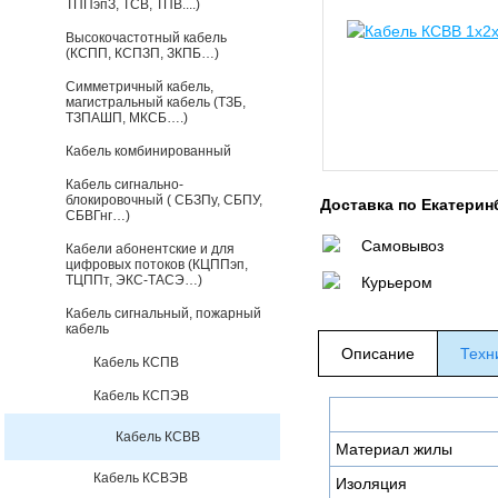
ТППэпЗ, ТСВ, ТПВ....)
Высокочастотный кабель
(КСПП, КСПЗП, ЗКПБ…)
Симметричный кабель,
магистральный кабель (ТЗБ,
ТЗПАШП, МКСБ….)
Кабель комбинированный
Кабель сигнально-
блокировочный ( СБЗПу, СБПУ,
Доставка по Екатерин
СБВГнг…)
Самовывоз
Кабели абонентские и для
цифровых потоков (КЦППэп,
ТЦППт, ЭКС-ТАСЭ…)
Курьером
Кабель сигнальный, пожарный
кабель
Описание
Техн
Кабель КСПВ
Кабель КСПЭВ
Кабель КСВВ
Материал жилы
Кабель КСВЭВ
Изоляция