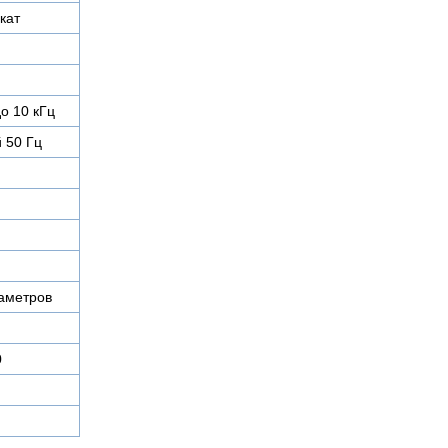
кат
о 10 кГц
 50 Гц
аметров
0