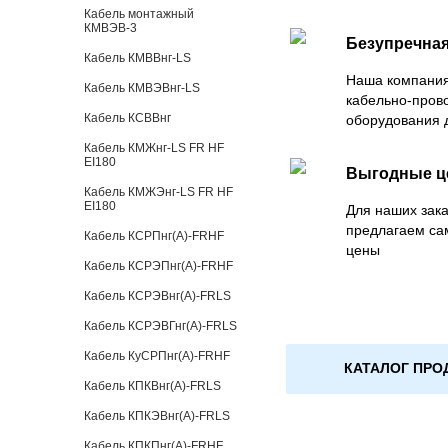
Кабель монтажный
КМВЭВ-3
Безупречная
Кабель КМВВнг-LS
Наша компания
Кабель КМВЭВнг-LS
кабельно-пров
Кабель КСВВнг
оборудования 
Кабель КМЖнг-LS FR HF
EI180
Выгодные 
Кабель КМЖЭнг-LS FR HF
EI180
Для наших зака
предлагаем са
Кабель КСРПнг(А)-FRHF
цены
Кабель КСРЭПнг(А)-FRHF
Кабель КСРЭВнг(А)-FRLS
Кабель КСРЭВГнг(А)-FRLS
Кабель КуСРПнг(А)-FRHF
КАТАЛОГ ПРО
Кабель КПКВнг(А)-FRLS
Кабель КПКЭВнг(А)-FRLS
Кабель КПКПнг(А)-FRHF