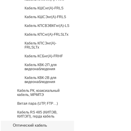
Кабель КШСнг(А)-FRLS
Кабель КШСЭнг(А)-FRLS
Кабель КПСВЭВКГнг(А)-LS
Кабель КПСнг(А)-FRLSLTx
Кабель КПСЭнг(А)-
FRLSLTx
Кабель КСБнг(А)-FRHF
Кабель КВК-2П для
видеонаблюдения
Кабель КВК-2В для
видеонаблюдения
Кабель РК, коаксиальный
кабель, МРМПЭ
Витая пара (UTP, FTP…)
Кабель RS 485 (КИПЭВ,
КИПЭП), герда кабель
Оптический кабель