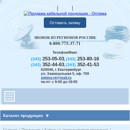
Оставить заявку
ЗВОНОК ИЗ РЕГИОНОВ РОССИИ:
8-800-775-37-71
Телефон/Факс
253-05-03
253-80-16
(343)
(343)
,
352-44-63
352-41-53
(343)
(343)
,
620046
,
г. Екатеринбург
ул. Завокзальная 5, оф. 709
optima-nt@mail.ru
пн-пт: с 9:00 до 18:00
Каталог продукции
Главная
/
Продукция
/
Кабельно-проводниковая продукция
/