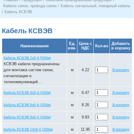
Кабели связи, провода связи
/
Кабель сигнальный, пожарный кабель
/
Кабель КСВЭВ
Кабель КСВЭВ
Ед.
Цена с
Добавить
Наименование
Кол-во
изм.
НДС
в корзину
Кабель КСВЭВ 2х0,4 (500м)
КСВЭВ кабели предназначены
для монтажа систем связи,
м
4.22
В корзину
сигнализации и
телекоммуникаций….
м
6.47
Кабель КСВЭВ 4х0,4 (200м)
В корзину
м
8.26
Кабель КСВЭВ 6х0,4 (200м)
В корзину
м
9.83
Кабель КСВЭВ 8х0,4 (200м)
В корзину
м
11.95
Кабель КСВЭВ 10х0,4 (200м)
В корзину