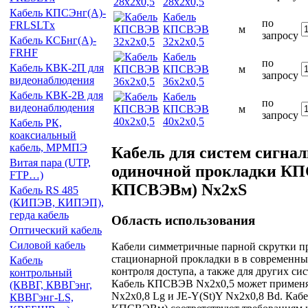
28х2х0,5
Кабель КПСЭнг(А)-
Кабель
по
FRLSLTx
КПСВЭВ
м
запросу
Кабель КСБнг(А)-
32х2х0,5
FRHF
Кабель
по
Кабель КВК-2П для
КПСВЭВ
м
запросу
видеонаблюдения
36х2х0,5
Кабель КВК-2В для
Кабель
по
видеонаблюдения
КПСВЭВ
м
запросу
40х2х0,5
Кабель РК,
коаксиальный
кабель, МРМПЭ
Кабель для систем сигна
Витая пара (UTP,
одиночной прокладки К
FTP…)
КПСВЭВм) Nx2xS
Кабель RS 485
(КИПЭВ, КИПЭП),
герда кабель
Область использования
Оптический кабель
Силовой кабель
Кабели симметричные парной скрутки п
стационарной прокладки в в современны
Кабель
контроля доступа, а также для других сис
контрольный
Кабель КПСВЭВ Nx2x0,5 может применять
(КВВГ, КВВГэнг,
Nx2x0,8 Lg и JE-Y(St)Y Nx2x0,8 Bd. К
КВВГэнг-LS,