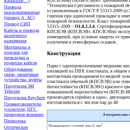
КПСВЭВм) соответствуют требованиям 
КВББШВ…)
"Технического регламента о пожарной бе
Провода
установленным в ГОСТ Р 53315-2009 (п.
неизолированные
горения при одиночной прокладке и им
(провод А, АС)
пожарной безопасности. Класс пожарной
Провод СИП
53315–2009 –
О1.8.2.3.4
. Сертифицирова
Кабель и провода
КПСВЭВ (КПСВЭВт, КПСВЭВм) эксплуа
различного
помещений, при условии защиты от прям
назначения
излучения и атмосферных осадков.
Материалы и
изделия для
Конструкция
прокладки и
подвески кабеля
Пары с однопроволочными медными жила
Оборудование
изоляцией из ПВХ пластиката, в общем 
связи, оконечные
контактным проводником из медной луж
устройства, муфты
пластиката обычной (КПСВЭВ) или повы
Продукция 3М
бензостойкости (КПСВЭВт) красного цв
Telecom
повышенной морозостойкости (КПСВЭВм
производятся серийно в одно-, двухпарн
Продукция Raychem
изготавливаться с числом пар до 40
Громкоговорители,
усилители, ПГС,
проводное вещание
Электрические
Проволока
2
Номинальное сечение жил S, мм
Оптические