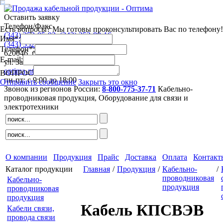
Оставить заявку
Телефон/Факс
Есть вопросы? Мы готовы проконсультировать Вас по телефону!
(343)
253-05-03
,
(343)
253-80-16
Имя*:
(343)
352-44-63
,
(343)
352-41-53
Телефон*:
620046
,
г. Екатеринбург
E-mail:
ул. Завокзальная 5, оф. 709
optima-nt@mail.ru
ВОПРОС
пн-пт: с 9:00 до 18:00
Отправить сообщение
Закрыть это окно
Звонок из регионов России:
8-800-775-37-71
Кабельно-
проводниковая продукция,
Оборудование для связи и
электротехники
О компании
Продукция
Прайс
Доставка
Оплата
Контакт
Каталог продукции
Главная
/
Продукция
/
Кабельно-
/
проводниковая
Кабельно-
продукция
проводниковая
продукция
Кабель КПСВЭВ
Кабели связи,
провода связи