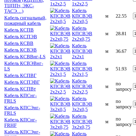
потоков (КЦППэп,
1х2х2,5
ТЦППт, ЭКС-
Кабель
ТАСЭ…)
КПСВЭВ
м
22.55
Кабель сигнальный,
2х2х0,5
пожарный кабель
Кабель
Кабель КСПВ
КПСВЭВ
м
28.81
Кабель КСПЭВ
2х2х0,75
Кабель КСВВ
Кабель
Кабель КСВЭВ
КПСВЭВ
м
36.67
2х2х1
Кабель КСВВнг-LS
Кабель
Кабель КСВЭВнг-
КПСВЭВ
м
51.93
LS
2х2х1,5
Кабель КСПВГ
Кабель
Кабель КСПЭВГ
по
КПСВЭВ
м
Кабель КСПВт
запросу
2х2х2,5
Кабель КПСнг-
Кабель
FRLS
по
КПСВЭВ
м
запросу
Кабель КПСЭнг-
3х2х0,5
FRLS
Кабель
по
Кабель КПСнг-
КПСВЭВ
м
запросу
FRHF
3х2х0,75
Кабель КПСЭнг-
Кабель