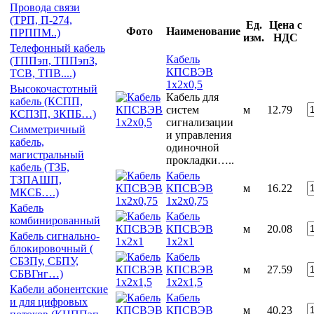
Провода связи
(ТРП, П-274,
Ед.
Цена с
Фото
Наименование
ПРППМ..)
изм.
НДС
Телефонный кабель
Кабель
(ТППэп, ТППэпЗ,
КПСВЭВ
ТСВ, ТПВ....)
1х2х0,5
Высокочастотный
Кабель для
кабель (КСПП,
систем
м
12.79
КСПЗП, ЗКПБ…)
сигнализации
Симметричный
и управления
кабель,
одиночной
магистральный
прокладки…..
кабель (ТЗБ,
Кабель
ТЗПАШП,
КПСВЭВ
м
16.22
МКСБ….)
1х2х0,75
Кабель
Кабель
комбинированный
КПСВЭВ
м
20.08
Кабель сигнально-
1х2х1
блокировочный (
Кабель
СБЗПу, СБПУ,
КПСВЭВ
м
27.59
СБВГнг…)
1х2х1,5
Кабели абонентские
Кабель
и для цифровых
КПСВЭВ
м
40.23