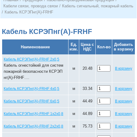
Кабели связи, провода связи
/
Кабель сигнальный, пожарный кабель
/
Кабель КСРЭПнг(А)-FRHF
Кабель КСРЭПнг(А)-FRHF
Ед.
Цена с
Добавить
Наименование
Кол-во
изм.
НДС
в корзину
Кабель КСРЭПнг(А)-FRHF 2х0,5
Кабель огнестойкий для систем
м
20.48
В корзину
пожарной безопасности КСРЭП
нг(А)-FRHF….
м
33.34
Кабель КСРЭПнг(А)-FRHF 4х0,5
В корзину
м
44.49
Кабель КСРЭПнг(А)-FRHF 6х0,5
В корзину
м
44.89
Кабель КСРЭПнг(А)-FRHF 1х2х0,8
В корзину
м
75.73
Кабель КСРЭПнг(А)-FRHF 2х2х0,8
В корзину