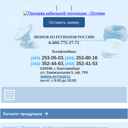
Оставить заявку
ЗВОНОК ИЗ РЕГИОНОВ РОССИИ:
8-800-775-37-71
Телефон/Факс
253-05-03
253-80-16
(343)
(343)
,
352-44-63
352-41-53
(343)
(343)
,
620046
,
г. Екатеринбург
ул. Завокзальная 5, оф. 709
optima-nt@mail.ru
пн-пт: с 9:00 до 18:00
Каталог продукции
Главная
/
Продукция
/
Кабельно-проводниковая продукция
/