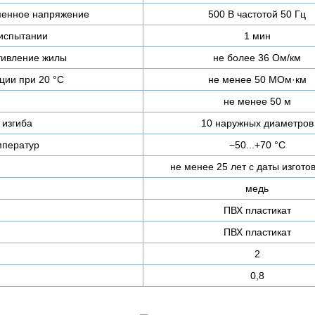
менное напряжение
500 В частотой 50 Гц
испытании
1 мин
тивление жилы
не более 36 Ом/км
ции при 20 °С
не менее 50 МОм·км
не менее 50 м
изгиба
10 наружных диаметров
мператур
−50...+70 °C
не менее 25 лет с даты изгото
медь
ПВХ пластикат
ПВХ пластикат
2
0,8