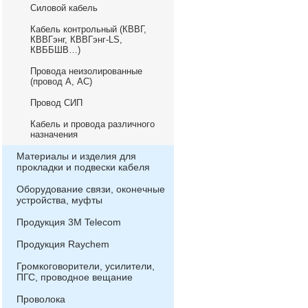
Силовой кабель
Кабель контрольный (КВВГ,
КВВГэнг, КВВГэнг-LS,
КВББШВ…)
Провода неизолированные
(провод А, АС)
Провод СИП
Кабель и провода различного
назначения
Материалы и изделия для
прокладки и подвески кабеля
Оборудование связи, оконечные
устройства, муфты
Продукция 3М Telecom
Продукция Raychem
Громкоговорители, усилители,
ПГС, проводное вещание
Проволока