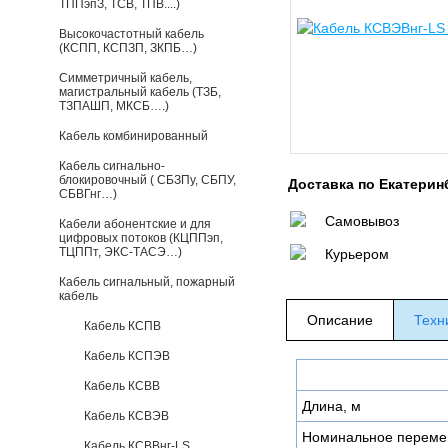
ТППэпЗ, ТСВ, ТПВ....)
Высокочастотный кабель
(КСПП, КСПЗП, ЗКПБ…)
Симметричный кабель,
магистральный кабель (ТЗБ,
ТЗПАШП, МКСБ….)
Кабель комбинированный
Кабель сигнально-
блокировочный ( СБЗПу, СБПУ,
Доставка по Екатерин
СБВГнг…)
Самовывоз
Кабели абонентские и для
цифровых потоков (КЦППэп,
ТЦППт, ЭКС-ТАСЭ…)
Курьером
Кабель сигнальный, пожарный
кабель
Описание
Техн
Кабель КСПВ
Кабель КСПЭВ
Кабель КСВВ
Длина, м
Кабель КСВЭВ
Номинальное переме
Кабель КСВВнг-LS