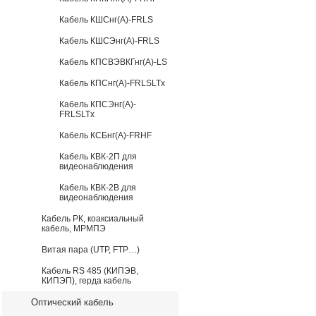
Кабель КШСнг(А)-FRLS
Кабель КШСЭнг(А)-FRLS
Кабель КПСВЭВКГнг(А)-LS
Кабель КПСнг(А)-FRLSLTx
Кабель КПСЭнг(А)-
FRLSLTx
Кабель КСБнг(А)-FRHF
Кабель КВК-2П для
видеонаблюдения
Кабель КВК-2В для
видеонаблюдения
Кабель РК, коаксиальный
кабель, МРМПЭ
Витая пара (UTP, FTP…)
Кабель RS 485 (КИПЭВ,
КИПЭП), герда кабель
Оптический кабель