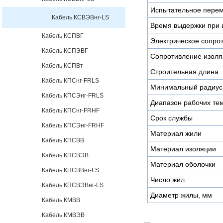
Испытательное пере
Кабель КСВЭВнг-LS
Время выдержки при 
Кабель КСПВГ
Электрическое сопро
Кабель КСПЭВГ
Сопротивление изоля
Кабель КСПВт
Строительная длина
Кабель КПСнг-FRLS
Минимальный радиус 
Кабель КПСЭнг-FRLS
Диапазон рабочих те
Кабель КПСнг-FRHF
Срок службы
Кабель КПСЭнг-FRHF
Материал жили
Кабель КПСВВ
Материал изоляции
Кабель КПСВЭВ
Материал оболочки
Кабель КПСВВнг-LS
Число жил
Кабель КПСВЭВнг-LS
Диаметр жилы, мм
Кабель КМВВ
Кабель КМВЭВ