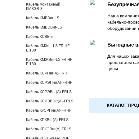
Безупречная
Кабель монтажный
КМВЭВ-3
Наша компания
Кабель КМВВнг-LS
кабельно-пров
Кабель КМВЭВнг-LS
оборудования 
Кабель КСВВнг
Выгодные 
Кабель КМЖнг-LS FR HF
EI180
Для наших зака
Кабель КМЖЭнг-LS FR HF
предлагаем са
EI180
цены
Кабель КСРПнг(А)-FRHF
Кабель КСРЭПнг(А)-FRHF
Кабель КСРЭВнг(А)-FRLS
Кабель КСРЭВГнг(А)-FRLS
КАТАЛОГ ПРО
Кабель КуСРПнг(А)-FRHF
Кабель КПКВнг(А)-FRLS
Кабель КПКЭВнг(А)-FRLS
Кабель КПКПнг(А)-FRHF