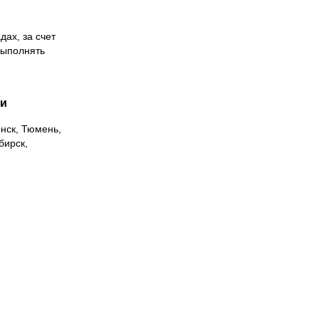
дах, за счет
выполнять
ии
инск, Тюмень,
бирск,