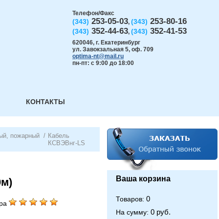
Телефон/Факс
253-05-03
253-80-16
(343)
(343)
,
352-44-63
352-41-53
(343)
(343)
,
620046
,
г. Екатеринбург
ул. Завокзальная 5, оф. 709
optima-nt@mail.ru
пн-пт: с 9:00 до 18:00
КОНТАКТЫ
ый, пожарный
/
Кабель
КСВЭВнг-LS
Ваша корзина
0м)
0
Товаров:
ра
0 руб.
На сумму: