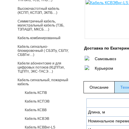
ТППэпЗ, ТСВ, ТПВ....)
Высокочастотный кабель
(КСПП, КСПЗП, ЗКПБ…)
Симметричный кабель,
магистральный кабель (ТЗБ,
ТЗПАШП, МКСБ….)
Кабель комбинированный
Кабель сигнально-
Доставка по Екатери
блокировочный ( СБЗПу, СБПУ,
СБВГнг…)
Самовывоз
Кабели абонентские и для
цифровых потоков (КЦППэп,
Курьером
ТЦППт, ЭКС-ТАСЭ…)
Кабель сигнальный, пожарный
кабель
Описание
Техн
Кабель КСПВ
Кабель КСПЭВ
Кабель КСВВ
Длина, м
Кабель КСВЭВ
Номинальное перем
Кабель КСВВнг-LS