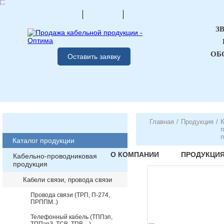
З
ОБ
Оставить заявку
Главная
/
Продукция
/
К
п
п
Каталог продукции
О КОМПАНИИ
ПРОДУКЦИ
Кабельно-проводниковая
продукция
Кабели связи, провода связи
Провода связи (ТРП, П-274,
ПРППМ..)
Телефонный кабель (ТППэп,