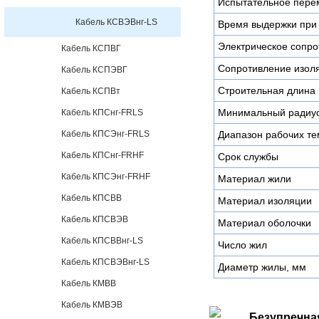
Испытательное пере
Кабель КСВЭВнг-LS
Время выдержки при
Электрическое сопр
Кабель КСПВГ
Сопротивление изоля
Кабель КСПЭВГ
Строительная длина
Кабель КСПВт
Минимальный радиус
Кабель КПСнг-FRLS
Кабель КПСЭнг-FRLS
Диапазон рабочих т
Кабель КПСнг-FRHF
Срок службы
Кабель КПСЭнг-FRHF
Материал жили
Кабель КПСВВ
Материал изоляции
Кабель КПСВЭВ
Материал оболочки
Кабель КПСВВнг-LS
Число жил
Кабель КПСВЭВнг-LS
Диаметр жилы, мм
Кабель КМВВ
Кабель КМВЭВ
Безупречна