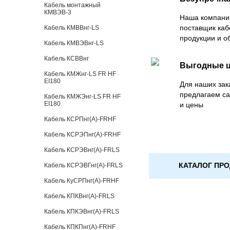
Кабель монтажный
КМВЭВ-3
Наша компани
поставщик каб
Кабель КМВВнг-LS
продукции и о
Кабель КМВЭВнг-LS
Кабель КСВВнг
Выгодные 
Кабель КМЖнг-LS FR HF
EI180
Для наших зак
предлагаем с
Кабель КМЖЭнг-LS FR HF
EI180
и цены
Кабель КСРПнг(А)-FRHF
Кабель КСРЭПнг(А)-FRHF
Кабель КСРЭВнг(А)-FRLS
КАТАЛОГ ПР
Кабель КСРЭВГнг(А)-FRLS
Кабель КуСРПнг(А)-FRHF
Кабель КПКВнг(А)-FRLS
Кабель КПКЭВнг(А)-FRLS
Кабель КПКПнг(А)-FRHF