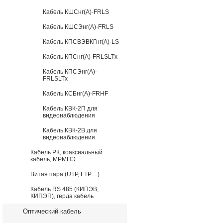
Кабель КШСнг(А)-FRLS
Кабель КШСЭнг(А)-FRLS
Кабель КПСВЭВКГнг(А)-LS
Кабель КПСнг(А)-FRLSLTx
Кабель КПСЭнг(А)-
FRLSLTx
Кабель КСБнг(А)-FRHF
Кабель КВК-2П для
видеонаблюдения
Кабель КВК-2В для
видеонаблюдения
Кабель РК, коаксиальный
кабель, МРМПЭ
Витая пара (UTP, FTP…)
Кабель RS 485 (КИПЭВ,
КИПЭП), герда кабель
Оптический кабель