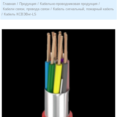
Главная
/
Продукция
/
Кабельно-проводниковая продукция
/
Кабели связи, провода связи
/
Кабель сигнальный, пожарный кабель
/
Кабель КСВЭВнг-LS