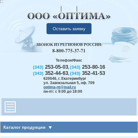
Оставить заявку
ЗВОНОК ИЗ РЕГИОНОВ РОССИИ:
8-800-775-37-71
Телефон/Факс
253-05-03
253-80-16
(343)
(343)
,
352-44-63
352-41-53
(343)
(343)
,
620046
,
г. Екатеринбург
ул. Завокзальная 5, оф. 709
optima-nt@mail.ru
пн-пт: с 9:00 до 18:00
Каталог продукции