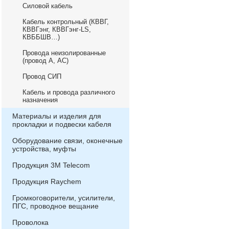
Силовой кабель
Кабель контрольный (КВВГ,
КВВГэнг, КВВГэнг-LS,
КВББШВ…)
Провода неизолированные
(провод А, АС)
Провод СИП
Кабель и провода различного
назначения
Материалы и изделия для
прокладки и подвески кабеля
Оборудование связи, оконечные
устройства, муфты
Продукция 3М Telecom
Продукция Raychem
Громкоговорители, усилители,
ПГС, проводное вещание
Проволока