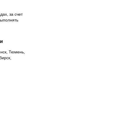
дах, за счет
выполнять
ии
инск, Тюмень,
бирск,