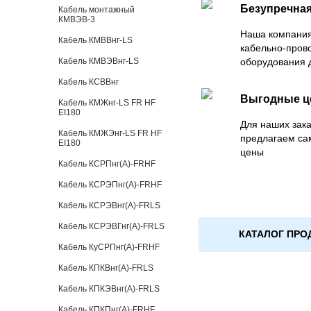
Безупречная
Кабель монтажный
КМВЭВ-3
Наша компания
Кабель КМВВнг-LS
кабельно-пров
Кабель КМВЭВнг-LS
оборудования 
Кабель КСВВнг
Выгодные 
Кабель КМЖнг-LS FR HF
EI180
Для наших зака
Кабель КМЖЭнг-LS FR HF
предлагаем са
EI180
цены
Кабель КСРПнг(А)-FRHF
Кабель КСРЭПнг(А)-FRHF
Кабель КСРЭВнг(А)-FRLS
Кабель КСРЭВГнг(А)-FRLS
КАТАЛОГ ПРО
Кабель КуСРПнг(А)-FRHF
Кабель КПКВнг(А)-FRLS
Кабель КПКЭВнг(А)-FRLS
Кабель КПКПнг(А)-FRHF