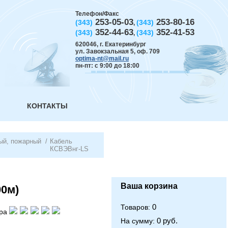
Телефон/Факс
253-05-03
253-80-16
(343)
(343)
,
352-44-63
352-41-53
(343)
(343)
,
620046
,
г. Екатеринбург
ул. Завокзальная 5, оф. 709
optima-nt@mail.ru
пн-пт: с 9:00 до 18:00
КОНТАКТЫ
ый, пожарный
/
Кабель
КСВЭВнг-LS
Ваша корзина
00м)
0
Товаров:
ра
0 руб.
На сумму: