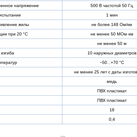
менное напряжение
500 В частотой 50 Гц
испытании
1 мин
тивление жилы
не более 148 Ом/км
ции при 20 °С
не менее 50 МОм·км
не менее 50 м
изгиба
10 наружных диаметров
мператур
−50...+70 °C
не менее 25 лет с даты изгото
медь
ПВХ пластикат
ПВХ пластикат
18
0,4