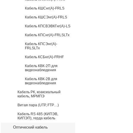
Кабель КШСнг(А)-FRLS
Кабель КШСЭнг(А)-FRLS
Кабель КПСВЭВКГнг(А)-LS
Кабель КПСнг(А)-FRLSLTx
Кабель КПСЭнг(А)-
FRLSLTx
Кабель КСБнг(А)-FRHF
Кабель КВК-2П для
видеонаблюдения
Кабель КВК-2В для
видеонаблюдения
Кабель РК, коаксиальный
кабель, МРМПЭ
Витая пара (UTP, FTP…)
Кабель RS 485 (КИПЭВ,
КИПЭП), герда кабель
Оптический кабель