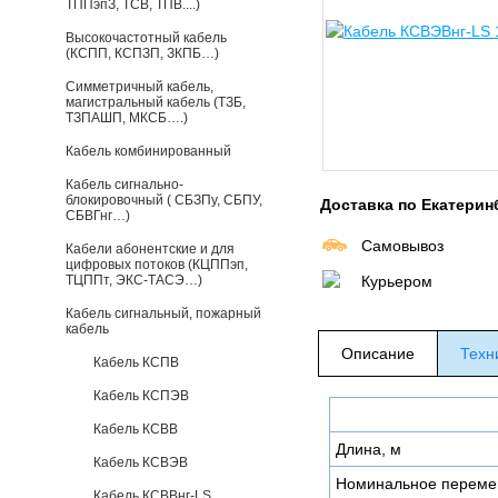
ТППэпЗ, ТСВ, ТПВ....)
Высокочастотный кабель
(КСПП, КСПЗП, ЗКПБ…)
Симметричный кабель,
магистральный кабель (ТЗБ,
ТЗПАШП, МКСБ….)
Кабель комбинированный
Кабель сигнально-
блокировочный ( СБЗПу, СБПУ,
Доставка по Екатерин
СБВГнг…)
Самовывоз
Кабели абонентские и для
цифровых потоков (КЦППэп,
ТЦППт, ЭКС-ТАСЭ…)
Курьером
Кабель сигнальный, пожарный
кабель
Описание
Техн
Кабель КСПВ
Кабель КСПЭВ
Кабель КСВВ
Длина, м
Кабель КСВЭВ
Номинальное переме
Кабель КСВВнг-LS