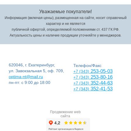
Уважаемые покупатели!
Информация (включая цены), размещенная на сайте, носит справочный
характер и не является
публичной офертой, определяемой положениями ст. 437 ГК РФ.
Актуальность цены и наличие продукции уточняйте у менеджеров.
620046, г. Екатеринбург,
Телефон/Факс
ул. Завокзальная 5, оф. 709,
253-05-03
+7 (343)
optima-nt@mail.ru
253-80-16
+7 (343)
пн-пт: с 9:00 до 18:00
352-44-63
+7 (343)
352-41-53
+7 (343)
Продвижение web
сайта