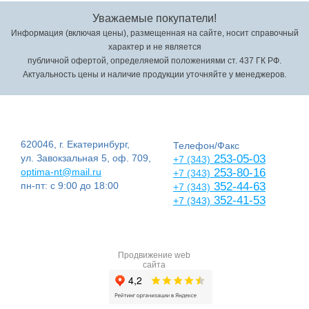
Уважаемые покупатели!
Информация (включая цены), размещенная на сайте, носит справочный
характер и не является
публичной офертой, определяемой положениями ст. 437 ГК РФ.
Актуальность цены и наличие продукции уточняйте у менеджеров.
620046, г. Екатеринбург,
Телефон/Факс
ул. Завокзальная 5, оф. 709,
253-05-03
+7 (343)
optima-nt@mail.ru
253-80-16
+7 (343)
пн-пт: с 9:00 до 18:00
352-44-63
+7 (343)
352-41-53
+7 (343)
Продвижение web
сайта