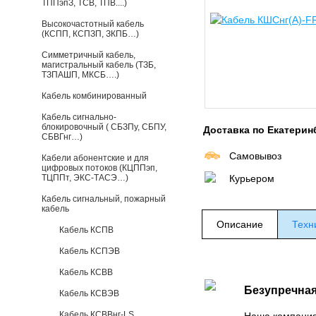
ТППэпЗ, ТСВ, ТПВ....)
Высокочастотный кабель
(КСПП, КСПЗП, ЗКПБ…)
Симметричный кабель,
магистральный кабель (ТЗБ,
ТЗПАШП, МКСБ….)
Кабель комбинированный
Кабель сигнально-
блокировочный ( СБЗПу, СБПУ,
Доставка по Екатерин
СБВГнг…)
Самовывоз
Кабели абонентские и для
цифровых потоков (КЦППэп,
ТЦППт, ЭКС-ТАСЭ…)
Курьером
Кабель сигнальный, пожарный
кабель
Описание
Техн
Кабель КСПВ
Кабель КСПЭВ
Кабель КСВВ
Безупречная
Кабель КСВЭВ
Кабель КСВВнг-LS