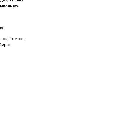
дах, за счет
выполнять
ии
инск, Тюмень,
бирск,