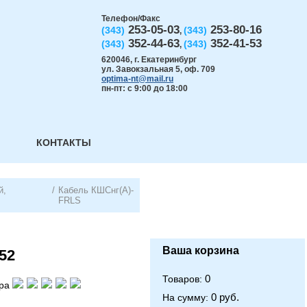
Телефон/Факс
253-05-03
253-80-16
(343)
(343)
,
352-44-63
352-41-53
(343)
(343)
,
620046
,
г. Екатеринбург
ул. Завокзальная 5, оф. 709
optima-nt@mail.ru
пн-пт: с 9:00 до 18:00
КОНТАКТЫ
й,
/
Кабель КШСнг(А)-
FRLS
Ваша корзина
52
0
Товаров:
ра
0 руб.
На сумму: