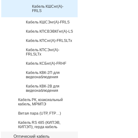
Кабель КШСнг(А)-
FRLS
Кабель КШСЭнг(А)-FRLS
Кабель КПСВЭВКГнг(А)-LS
Кабель КПСнг(А)-FRLSLTx
Кабель КПСЭнг(А)-
FRLSLTx
Кабель КСБнг(А)-FRHF
Кабель КВК-2П для
видеонаблюдения
Кабель КВК-2В для
видеонаблюдения
Кабель РК, коаксиальный
кабель, МРМПЭ
Витая пара (UTP, FTP…)
Кабель RS 485 (КИПЭВ,
КИПЭП), герда кабель
Оптический кабель