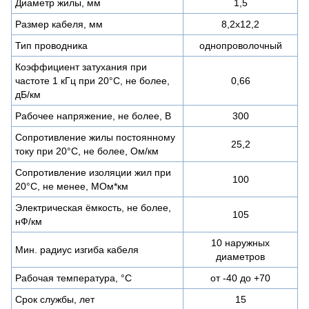
Диаметр жилы, мм
1,5
Размер кабеля, мм
8,2х12,2
Тип проводника
однопроволочный
Коэффициент затухания при
частоте 1 кГц при 20°С, не более,
0,66
дБ/км
Рабочее напряжение, не более, В
300
Сопротивление жилы постоянному
25,2
току при 20°С, не более, Ом/км
Сопротивление изоляции жил при
100
20°C, не менее, МОм*км
Электрическая ёмкость, не более,
105
нФ/км
10 наружных
Мин. радиус изгиба кабеля
диаметров
Рабочая температура, °С
от -40 до +70
Срок службы, лет
15