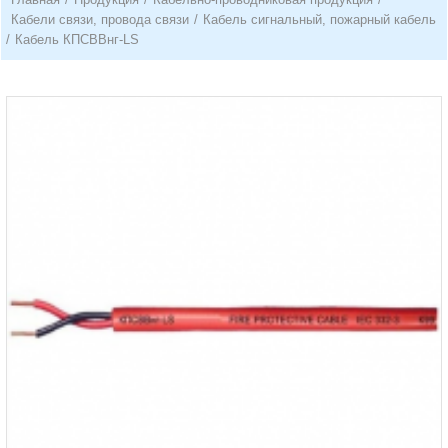
Кабели связи, провода связи
/
Кабель сигнальный, пожарный кабель
/
Кабель КПСВВнг-LS