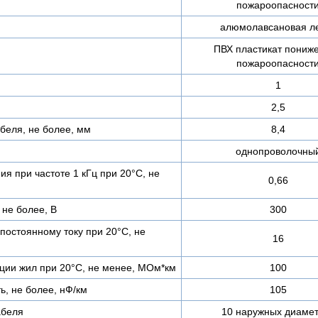
пожароопасност
алюмолавсановая л
ПВХ пластикат пониж
пожароопасност
1
2,5
беля, не более, мм
8,4
однопроволочны
я при частоте 1 кГц при 20°С, не
0,66
не более, В
300
постоянному току при 20°С, не
16
ции жил при 20°C, не менее, МОм*км
100
ь, не более, нФ/км
105
абеля
10 наружных диаме