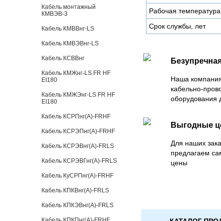
Кабель монтажный
Рабочая температура
КМВЭВ-3
Срок службы, лет
Кабель КМВВнг-LS
Кабель КМВЭВнг-LS
Кабель КСВВнг
Безупречная
Кабель КМЖнг-LS FR HF
Наша компания
EI180
кабельно-пров
Кабель КМЖЭнг-LS FR HF
оборудования 
EI180
Кабель КСРПнг(А)-FRHF
Выгодные 
Кабель КСРЭПнг(А)-FRHF
Для наших зака
Кабель КСРЭВнг(А)-FRLS
предлагаем са
Кабель КСРЭВГнг(А)-FRLS
цены
Кабель КуСРПнг(А)-FRHF
Кабель КПКВнг(А)-FRLS
Кабель КПКЭВнг(А)-FRLS
Кабель КПКПнг(А)-FRHF
КАТАЛОГ ПРО