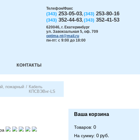
Телефон/Факс
253-05-03
253-80-16
(343)
(343)
,
352-44-63
352-41-53
(343)
(343)
,
620046
,
г. Екатеринбург
ул. Завокзальная 5, оф. 709
optima-nt@mail.ru
пн-пт: с 9:00 до 18:00
КОНТАКТЫ
ый, пожарный
/
Кабель
КПСВЭВнг-LS
Ваша корзина
0
Товаров:
ра
0 руб.
На сумму: