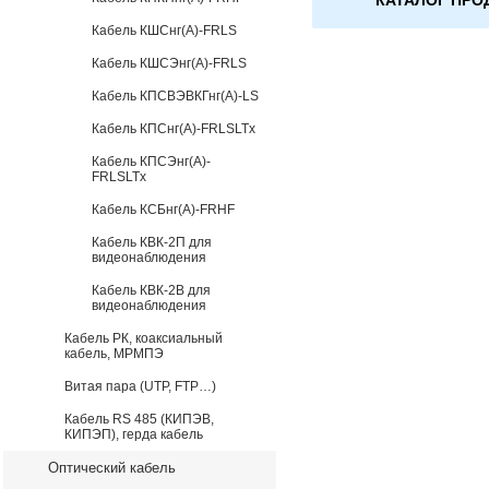
Кабель КШСнг(А)-FRLS
Кабель КШСЭнг(А)-FRLS
Кабель КПСВЭВКГнг(А)-LS
Кабель КПСнг(А)-FRLSLTx
Кабель КПСЭнг(А)-
FRLSLTx
Кабель КСБнг(А)-FRHF
Кабель КВК-2П для
видеонаблюдения
Кабель КВК-2В для
видеонаблюдения
Кабель РК, коаксиальный
кабель, МРМПЭ
Витая пара (UTP, FTP…)
Кабель RS 485 (КИПЭВ,
КИПЭП), герда кабель
Оптический кабель