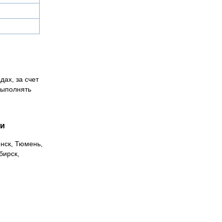
дах, за счет
выполнять
ии
инск, Тюмень,
бирск,