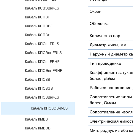
Кабель КСВЭВнг-LS
Экран
Кабель КСПВГ
Оболочка
Кабель КСПЭВГ
Кабель КСПВт
Количество пар
Кабель КПСнг-FRLS
Диаметр жилы, мм
Кабель КПСЭнг-FRLS
Наружный диаметр ка
Кабель КПСнг-FRHF
Тип проводника
Кабель КПСЭнг-FRHF
Коэффициент затухани
более, дБ/км
Кабель КПСВВ
Рабочее напряжение, 
Кабель КПСВЭВ
Сопротивление жилы 
Кабель КПСВВнг-LS
более, Ом/км
Кабель КПСВЭВнг-LS
Сопротивление изоля
Кабель КМВВ
Электрическая ёмкост
Кабель КМВЭВ
Мин. радиус изгиба к