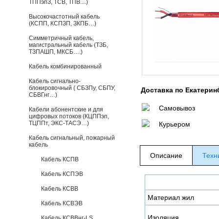
ТППэпЗ, ТСВ, ТПВ....)
Высокочастотный кабель
(КСПП, КСПЗП, ЗКПБ…)
Симметричный кабель,
магистральный кабель (ТЗБ,
ТЗПАШП, МКСБ….)
Кабель комбинированный
Кабель сигнально-
блокировочный ( СБЗПу, СБПУ,
Доставка по Екатерин
СБВГнг…)
Самовывоз
Кабели абонентские и для
цифровых потоков (КЦППэп,
ТЦППт, ЭКС-ТАСЭ…)
Курьером
Кабель сигнальный, пожарный
кабель
Описание
Техн
Кабель КСПВ
Кабель КСПЭВ
Кабель КСВВ
Материал жил
Кабель КСВЭВ
Изоляция
Кабель КСВВнг-LS