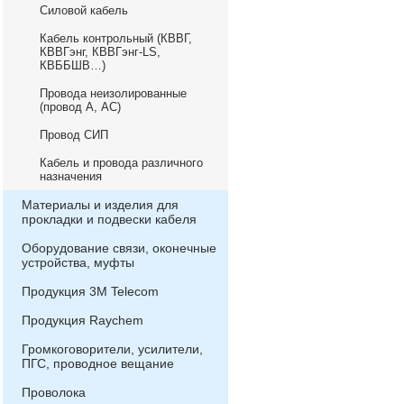
Силовой кабель
Кабель контрольный (КВВГ,
КВВГэнг, КВВГэнг-LS,
КВББШВ…)
Провода неизолированные
(провод А, АС)
Провод СИП
Кабель и провода различного
назначения
Материалы и изделия для
прокладки и подвески кабеля
Оборудование связи, оконечные
устройства, муфты
Продукция 3М Telecom
Продукция Raychem
Громкоговорители, усилители,
ПГС, проводное вещание
Проволока